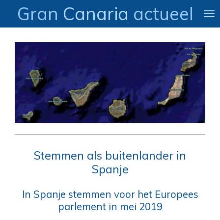
Gran
Canaria
actueel
Ga
direct
naar
de
hoofdinhoud
Stemmen als buitenlander in
Spanje
In Spanje stemmen voor het Europees
parlement in mei 2019