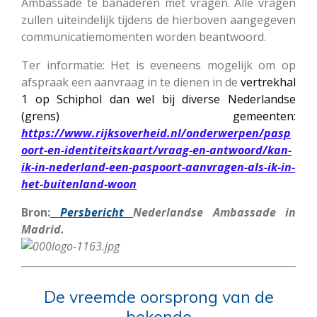
Ambassade te banaderen met vragen. Alle vragen
zullen uiteindelijk tijdens de hierboven aangegeven
communicatiemomenten worden beantwoord.
Ter informatie: Het is eveneens mogelijk om op
afspraak een aanvraag in te dienen in de
vertrekhal
1 op Schiphol dan wel bij diverse Nederlandse
(grens) gemeenten:
https://www.rijksoverheid.nl/onderwerpen/pasp
oort-en-identiteitskaart/vraag-en-antwoord/kan-
ik-in-nederland-een-paspoort-aanvragen-als-ik-in-
het-buitenland-woon
Bron:
Persbericht
Nederlandse Ambassade in
Madrid.
De vreemde oorsprong van de
bekende