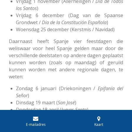
Vrijdag 1 november (Allerheiligen /
Día
de
Todos
los
Santos
)
Vrijdag 6 december (Dag van de Spaanse
Grondwet /
Día de la Constitución Española
)
Woensdag 25 december (Kerstmis / Navidad)
Daarnaast heeft Spanje vier feestdagen die
weliswaar voor heel Spanje gelden maar door de
verschillende deelstaten op andere dagen geplaatst
kunnen worden (zoals op maandag) of geruild
kunnen worden met andere regionale dagen, te
weten:
Zondag 6 januari (Driekoningen /
Epifanía
del
Señor
)
Dinsdag 19 maart (
San
José
)
Donderdag 18 april (
Jueves
Santo
)
Zondag 8 december (
Inmaculada
Concepción
)
E-mailadres
Kaart