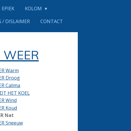
EPIEK
KOLOM
 / DISLAIMER
CONTACT
 WEER
ER Warm
ER Droog
R Calima
UDT HET KOEL
ER Wind
ER Koud
ER Nat
ER Sneeuw