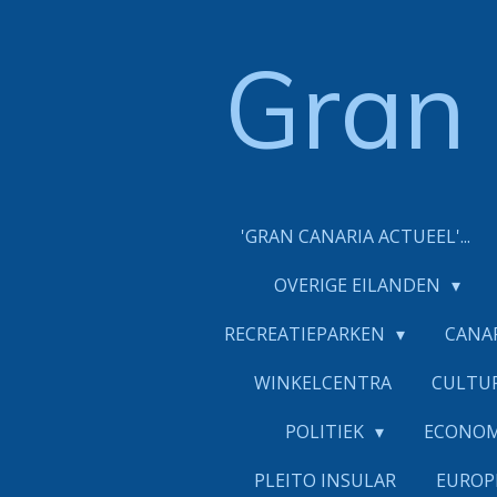
Ga
direct
Gran
naar
de
hoofdinhoud
'GRAN CANARIA ACTUEEL'...
OVERIGE EILANDEN
RECREATIEPARKEN
CANA
WINKELCENTRA
CULTU
POLITIEK
ECONO
PLEITO INSULAR
EUROP