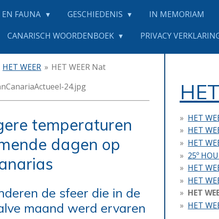
 EN FAUNA
GESCHIEDENIS
IN MEMORIAM
CANARISCH WOORDENBOEK
PRIVACY VERKLARING
HET WEER
»
HET WEER Nat
HET
HET WE
gere temperaturen
HET WE
omende dagen op
HET WEE
25º HO
anarias
HET WE
HET WE
deren de sfeer die in de
HET WE
HET WE
alve maand werd ervaren