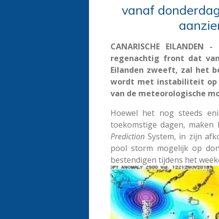
vanaf donderda
aanzie
CANARISCHE EILANDEN -
regenachtig front dat va
Eilanden zweeft, zal het b
wordt met instabiliteit op
van de meteorologische mo
Hoewel het nog steeds eni
toekomstige dagen, maken 
Prediction
System, in zijn af
pool storm mogelijk op do
bestendigen tijdens het week