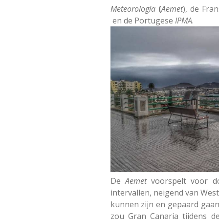
Meteorología
(
Aemet
), de Fra
en de Portugese
IPMA
.
De
Aemet
voorspelt voor d
intervallen, neigend van West
kunnen zijn en gepaard gaan
zou Gran Canaria tijdens d