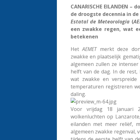
CANARISCHE EILANDEN – don
de droogste decennia in de
Estatal de Meteorología
(
AE
een zwakke regen, wat ee
betekenen
Het
AEMET
merkt deze dond
zwakke en plaatselijk gemat
algemeen zullen ze intenser 
helft van de dag.
In de rest,
wat zwakke en verspreide 
temperaturen registreren we
daling.
Voor vrijdag 18 januari 
wolkenluchten op Lanzarote
eilanden met meer reliëf, m
algemeen zwakke regenval, v
tijdens de eerste helft van 