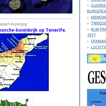
GUERRA 
BURGERO
MEMORI
TWEEDE
KLM PA
uanche
-koninkrijk op Tenerife.
1977
SPANAI
LUCHTV