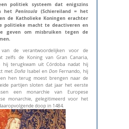
en politiek systeem dat enigszins
an het
Península
(Schiereiland = het
oen de Katholieke Koningen erachter
 politieke macht te deactiveren en
 te geven om misbruiken tegen de
men.
van de verantwoordelijken voor de
at zelfs de Koning van Gran Canaria,
 hij terugkwam uit Córdoba nadat hij
kt met
Doña
Isabel en
Don
Fernando, hij
nd en hen terug moest brengen naar de
ide partijen sloten dat jaar het eerste
tussen een monarchie van Europese
se monarchie, gelegitimeerd voor het
 daaropvolgende doop in 1484.