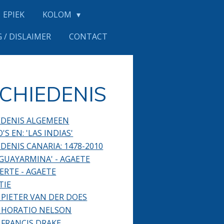
EPIEK
KOLOM
 / DISLAIMER
CONTACT
CHIEDENIS
EDENIS ALGEMEEN
'S EN: 'LAS INDIAS'
DENIS CANARIA: 1478-2010
GUAYARMINA' - AGAETE
ERTE - AGAETE
TIE
 PIETER VAN DER DOES
 HORATIO NELSON
 FRANCIS DRAKE