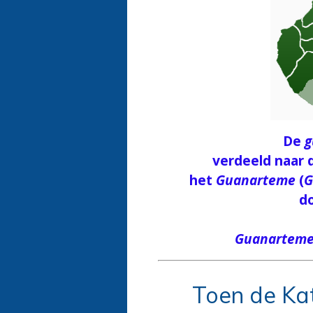
De
g
verdeeld naar
het
Guanarteme
(
G
d
Guanartem
Toen de Ka