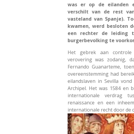
was er op de eilanden e
verschilt van de rest v
vasteland van Spanje). T
kwamen, werd besloten de
een rechter de leiding
burgerbevolking te voorko
Het gebrek aan controle 
verovering was zodanig, d
Fernando Guanarteme, toen
overeenstemming had berei
eilandslaven in Sevilla vo
Archipel. Het was 1584 en be
internationale verdrag 
renaissance en een inheem
internationale recht door de