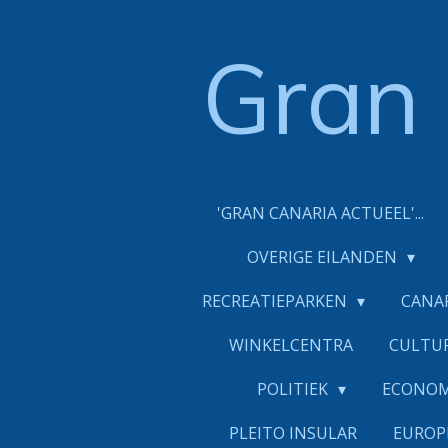
Ga
direct
Gran
naar
de
hoofdinhoud
'GRAN CANARIA ACTUEEL'...
OVERIGE EILANDEN
RECREATIEPARKEN
CANA
WINKELCENTRA
CULTU
POLITIEK
ECONO
PLEITO INSULAR
EUROP