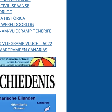
CIVIL-SPAANSE
ORLOG
A HISTÓRICA
 WERELDOORLOG
NAM-VLIEGRAMP TENERIFE
R-VLIEGRAMP VLUCHT-5022
AARTRAMPEN CANARIAS