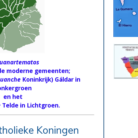
uanartematos
 de moderne gemeenten;
uanche
Koninkrijk) Gáldar in
onkergroen
en het
e
Telde in Lichtgroen.
tholieke Koningen