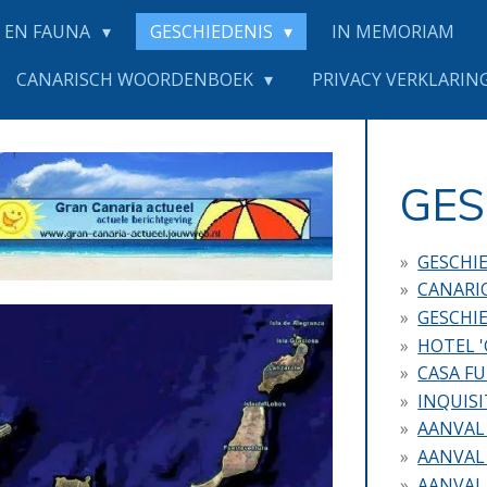
 EN FAUNA
GESCHIEDENIS
IN MEMORIAM
CANARISCH WOORDENBOEK
PRIVACY VERKLARING
GES
GESCHI
CANARIO
GESCHIE
HOTEL '
CASA FU
INQUISI
AANVAL
AANVAL
AANVAL