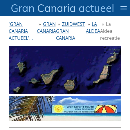
Gran
Canaria
actueel
Ga
direct
naar
'GRAN
»
GRAN
»
ZUIDWEST
»
LA
»
La
de
CANARIA
CANARIA
GRAN
ALDEA
Aldea
hoofdinhoud
ACTUEEL'...
CANARIA
recreatie