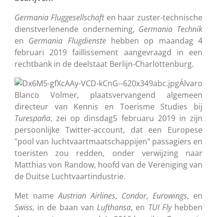
Germania
Fluggesellschaft
en haar zuster-technische
dienstverlenende onderneming,
Germania
Technik
en
Germania
Flugdienste
hebben op maandag 4
februari 2019 faillissement aangevraagd in een
rechtbank in de deelstaat Berlijn-Charlottenburg
.
Álvaro
Blanco Volmer, plaatsvervangend algemeen
directeur van Kennis en Toerisme Studies bij
Turespaña
, zei op dinsdag5 februaru 2019 in zijn
persoonlijke Twitter-account, dat een Europese
"pool van luchtvaartmaatschappijen" passagiers en
toeristen zou redden, onder verwijzing naar
Matthias von Randow, hoofd van de Vereniging van
de Duitse Luchtvaartindust
rie.
Met name
Austrian
Airlines
,
Condor
,
Eurowings
, en
Swiss
, in de baan van
Lufthansa
, en
TUI
Fly
hebben