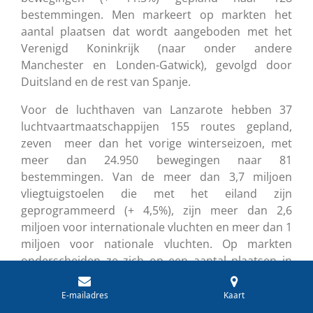
bestemmingen. Men markeert op markten het
aantal plaatsen dat wordt aangeboden met het
Verenigd Koninkrijk (naar onder andere
Manchester en Londen-Gatwick), gevolgd door
Duitsland en de rest van Spanje.
Voor de luchthaven van Lanzarote hebben 37
luchtvaartmaatschappijen 155 routes gepland,
zeven meer dan het vorige winterseizoen, met
meer dan 24.950 bewegingen naar 81
bestemmingen. Van de meer dan 3,7 miljoen
vliegtuigstoelen die met het eiland zijn
geprogrammeerd (+ 4,5%), zijn meer dan 2,6
miljoen voor internationale vluchten en meer dan 1
miljoen voor nationale vluchten. Op markten
onderscheiden ze zich op een aantal plaatsen in
het Verenigd Koninkrijk, met de verbindingen op
het hoofd van Manchester en Londen-Gatwick, de
E-mailadres
Kaart
rest van Spanje, Duitsland en Ierland.