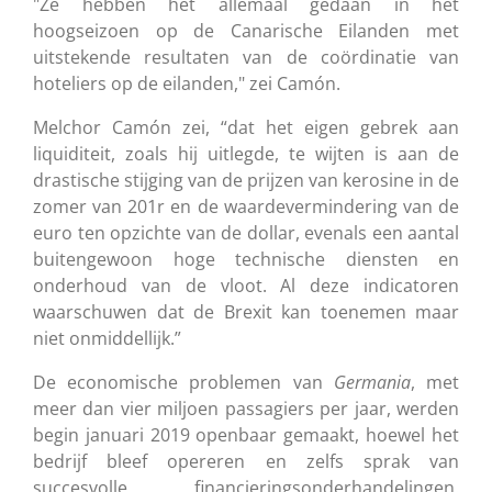
"Ze hebben het allemaal gedaan in het
hoogseizoen op de Canarische Eilanden met
uitstekende resultaten van de coördinatie van
hoteliers op de eilanden," zei Camón.
Melchor Camón zei, “dat het eigen gebrek aan
liquiditeit, zoals hij uitlegde, te wijten is aan de
drastische stijging van de prijzen van kerosine in de
zomer van 201r en de waardevermindering van de
euro ten opzichte van de dollar, evenals een aantal
buitengewoon hoge technische diensten en
onderhoud van de vloot. Al deze indicatoren
waarschuwen dat de Brexit kan toenemen maar
niet onmiddellijk.”
De economische problemen van
Germania
, met
meer dan vier miljoen passagiers per jaar, werden
begin januari 2019 openbaar gemaakt, hoewel het
bedrijf bleef opereren en zelfs sprak van
succesvolle financieringsonderhandelingen.