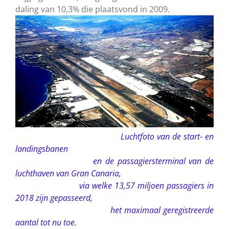
daling van 10,3% die plaatsvond in 2009.
Luchtfoto van de start- en
landingsbanen
en de passagiersterminal van de
luchthaven van Gran Canaria,
via welke 13,57 miljoen passagiers in
2018 zijn gepasseerd,
het maximaal geregistreerde
aantal tot nu toe.