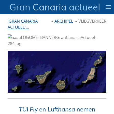
Gran
Canaria
actueel
Ga
direct
naar
'GRAN CANARIA
»
ARCHIPEL
»
VLIEGVERKEER
de
ACTUEEL'...
hoofdinhoud
TUI
Fly
en
Lufthansa
nemen