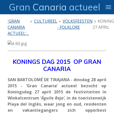
Gran
Canaria
actueel
Ga
direct
naar
'GRAN
»
CULTUREEL
»
VOLKSFEESTEN
»
KONING
de
CANARIA
- FOLKLORE
27 APRIL
hoofdinhoud
ACTUEEL'...
KONINGS DAG 2015 OP GRAN
CANARIA
SAN BARTOLOMÉ DE TIRAJANA - dinsdag 28 april
2015 - ‘Gran Canaria’ actueel bezocht op
Koningsdag 27 april 2015 de festiviteiten in
Winkelcentrum ‘
Águila Roja’,
in de toeristenwijk
Playa del Inglés, waar jong en oud, residenten
en vakantiegangers zich opperbest