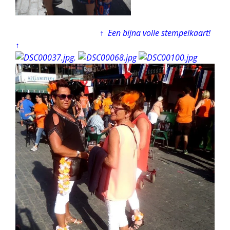
↑ Een bijna volle stempelkaart!
↑
.