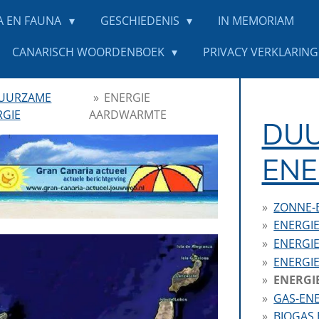
A EN FAUNA
GESCHIEDENIS
IN MEMORIAM
CANARISCH WOORDENBOEK
PRIVACY VERKLARING 
UURZAME
»
ENERGIE
RGIE
AARDWARMTE
DU
ENE
ZONNE-
ENERGI
ENERGI
ENERGIE
ENERGI
GAS-EN
BIOGAS 