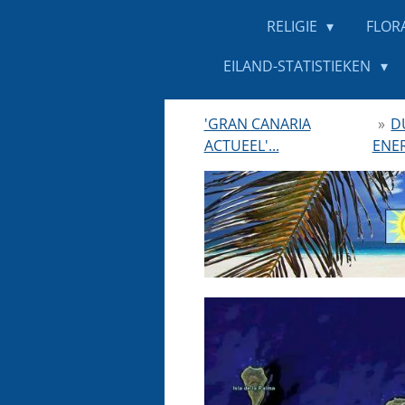
RELIGIE
FLOR
EILAND-STATISTIEKEN
'GRAN CANARIA
»
D
ACTUEEL'...
ENE