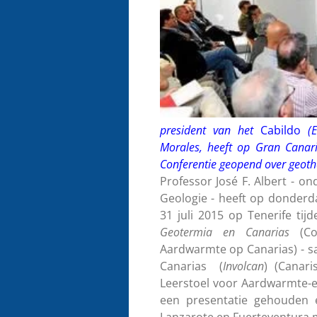
president van het
Cabildo
(
Morales,
heeft op Gran Canar
Conferentie geopend over geot
Professor José F. Albert - o
Geologie - heeft op donderda
31 juli 2015 op Tenerife tij
Geotermia en Canarias
(Con
Aardwarmte op Canarias) - s
Canarias (
Involcan
) (Canari
Leerstoel voor Aardwarmte-en
een presentatie gehouden 