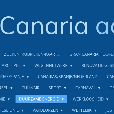
Canaria
a
ZOEKEN: RUBRIEKEN-KAART...
GRAN CANARIA HOOF
ARCHIPEL
WEGENNETWERK
RENOVATIE-GEB
RIAS/SPANJE
CANARIAS/SPANJE/NEDERLAND
CAN
REEL
CULINAIR
SPORT
CARNAVAL
G
MIE
DUURZAME ENERGIE
WERKLOOSHEID
PESE UNIE
VAKBEURZEN
WETTELIJK
JUST