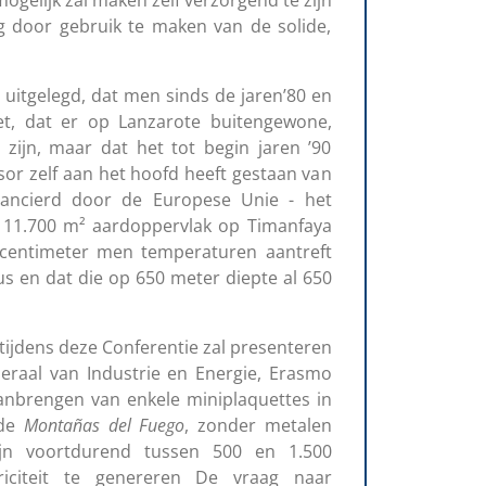
gelijk zal maken zelf verzorgend te zijn
ing door gebruik te maken van de solide,
t uitgelegd, dat men sinds de jaren’80 en
t, dat er op Lanzarote buitengewone,
zijn, maar dat het tot begin jaren ’90
sor zelf aan het hoofd heeft gestaan van
inancierd door de Europese Unie - het
n 11.700 m² aardoppervlak op Timanfaya
centimeter men temperaturen aantreft
us en dat die op 650 meter diepte al 650
tijdens deze Conferentie zal presenteren
eraal van Industrie en Energie, Erasmo
aanbrengen van enkele miniplaquettes in
 de
Montañas del Fuego
, zonder metalen
ijn voortdurend tussen 500 en 1.500
riciteit te genereren De vraag naar