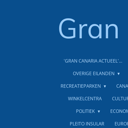
Ga
direct
Gran
naar
de
hoofdinhoud
'GRAN CANARIA ACTUEEL'...
OVERIGE EILANDEN
RECREATIEPARKEN
CANA
WINKELCENTRA
CULTU
POLITIEK
ECONO
PLEITO INSULAR
EURO