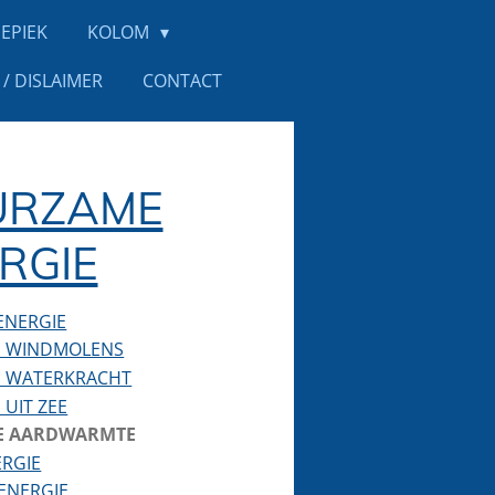
EPIEK
KOLOM
/ DISLAIMER
CONTACT
URZAME
RGIE
ENERGIE
E WINDMOLENS
E WATERKRACHT
 UIT ZEE
E AARDWARMTE
ERGIE
ENERGIE