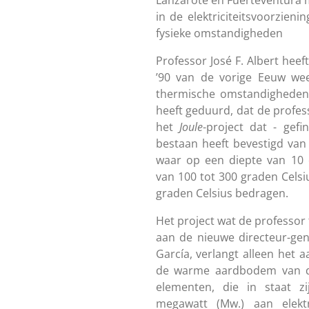
Lanzarote en Fuerteventura mo
in de elektriciteitsvoorzien
fysieke omstandigheden
Professor José F. Albert heef
’90 van de vorige Eeuw wee
thermische omstandigheden 
heeft geduurd, dat de profes
het
Joule
-project dat - gef
bestaan heeft bevestigd va
waar op een diepte van 10 
van 100 tot 300 graden Celsi
graden Celsius bedragen.
Het project wat de professor 
aan de nieuwe directeur-gen
García, verlangt alleen het 
de warme aardbodem van
elementen, die in staat z
megawatt (Mw.) aan elekt