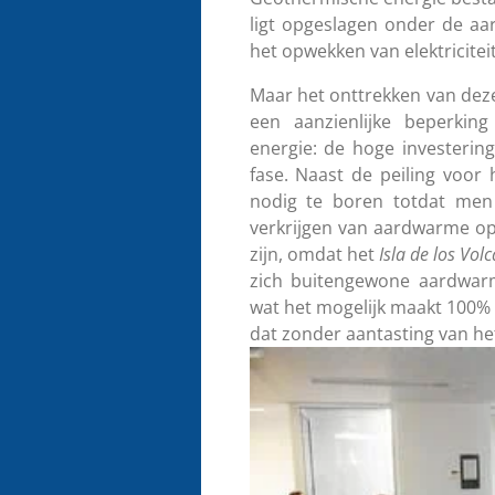
ligt opgeslagen onder de aa
het opwekken van elektricite
Maar het onttrekken van dez
een aanzienlijke beperki
energie: de hoge investering 
fase. Naast de peiling voor 
nodig te boren totdat men 
verkrijgen van aardwarme op
zijn, omdat het
Isla de los Vol
zich buitengewone aardwarm
wat het mogelijk maakt 100% 
dat zonder aantasting van het