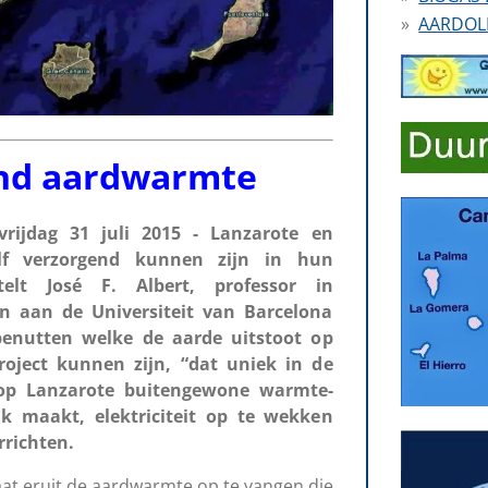
AARDOL
nd aardwarmte
ijdag 31 juli 2015 - Lanzarote en
lf verzorgend kunnen zijn in hun
telt José F. Albert, professor in
n aan de Universiteit van Barcelona
benutten welke de aarde uitstoot op
oject kunnen zijn, “dat uniek in de
 op Lanzarote buitengewone warmte-
jk maakt, elektriciteit op te wekken
rrichten.
at eruit de aardwarmte op te vangen die