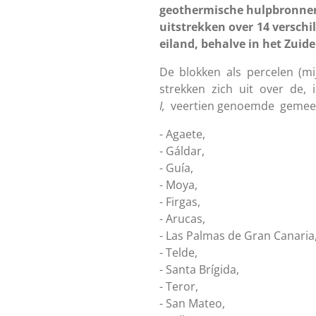
geothermische hulpbronnen 
uitstrekken over 14 verschi
eiland, behalve in het Zuid
De blokken als percelen (m
strekken zich uit over de,
I,
veertien genoemde gemee
- Agaete,
- Gáldar,
- Guía,
- Moya,
- Firgas,
- Arucas,
- Las Palmas de Gran Canaria
- Telde,
- Santa Brígida,
- Teror,
- San Mateo,