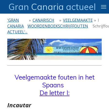
Gran
Canaria
actueel
Ga
direct
naar
'GRAN
»
CANARISCH
»
VEELGEMAAKTE
»
I
de
CANARIA
WOORDENBOEK
SCHRIJFFOUTEN
Schrijffo
hoofdinhoud
ACTUEEL'...
Veelgemaakte fouten in het
Spaans
De letter I:
Incautar