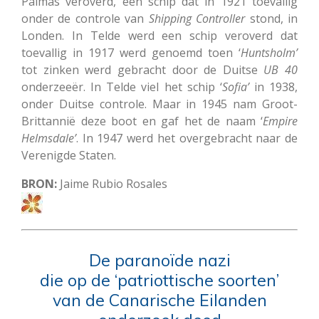
Palmas veroverd, een schip dat in 1921 toevallig
onder de controle van
Shipping
Controller
stond, in
Londen. In Telde werd een schip veroverd dat
toevallig in 1917 werd genoemd toen ‘
Huntsholm’
tot zinken werd gebracht door de Duitse
UB
40
onderzeeër. In Telde viel het schip ‘
Sofia’
in 1938,
onder Duitse controle. Maar in 1945 nam Groot-
Brittannië deze boot en gaf het de naam ‘
Empire
Helmsdale’
. In 1947 werd het overgebracht naar de
Verenigde Staten.
BRON:
Jaime Rubio Rosales
De paranoïde nazi
die op de ‘patriottische soorten’
van de Canarische Eilanden