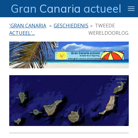
Gran
Canaria
actueel
Ga
direct
naar
'GRAN CANARIA
»
GESCHIEDENIS
»
TWEEDE
de
ACTUEEL'...
WERELDOORLOG
hoofdinhoud