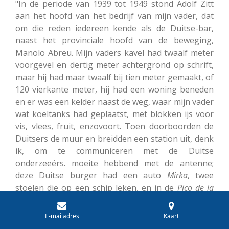
"In de periode van 1939 tot 1949 stond Adolf Zitt
aan het hoofd van het bedrijf van mijn vader, dat
om die reden iedereen kende als de Duitse-bar,
naast het provinciale hoofd van de beweging,
Manolo Abreu. Mijn vaders kavel had twaalf meter
voorgevel en dertig meter achtergrond op schrift,
maar hij had maar twaalf bij tien meter gemaakt, of
120 vierkante meter, hij had een woning beneden
en er was een kelder naast de weg, waar mijn vader
wat koeltanks had geplaatst, met blokken ijs voor
vis, vlees, fruit, enzovoort. Toen doorboorden de
Duitsers de muur en breidden een station uit, denk
ik, om te communiceren met de Duitse
onderzeeërs. moeite hebbend met de antenne;
deze Duitse burger had een auto
Mirka
, twee
stoelen die op een schip leken, en in de
Pico de la
Caldera
, die ook hen meenam, verondersteld dat 's
nachts de antenne in staat zou zijn om hun
E-mailadres
Kaart
berichten te ontvangen," herinnert hij zich.