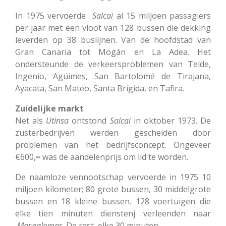
In 1975 vervoerde
Salcai
al 15 miljoen passagiers
per jaar met een vloot van 128 bussen die dekking
leverden op 38 buslijnen. Van de hoofdstad van
Gran Canaria tot Mogán en La Adea. Het
ondersteunde de verkeersproblemen van Telde,
Ingenio, Agüimes, San Bartolomé de Tirajana,
Ayacata, San Mateo, Santa Brígida, en Tafira.
Zuidelijke markt
Net als
Utinsa
ontstond
Salcai
in oktober 1973. De
zusterbedrijven werden gescheiden door
problemen van het bedrijfsconcept. Ongeveer
€600,= was de aandelenprijs om lid te worden.
De naamloze vennootschap vervoerde in 1975 10
miljoen kilometer; 80 grote bussen, 30 middelgrote
bussen en 18 kleine bussen. 128 voertuigen die
elke tien minuten dienstenj verleenden naar
Maspalomas
. De rest, elke 30 minuten.