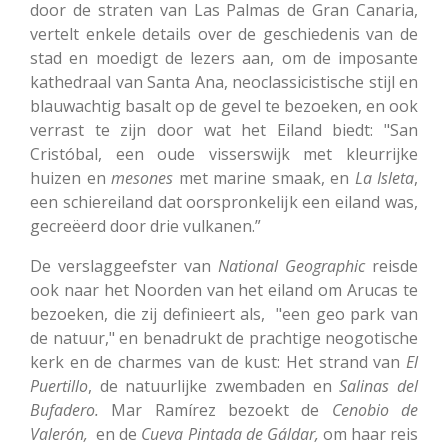
door de straten van Las Palmas de Gran Canaria,
vertelt enkele details over de geschiedenis van de
stad en moedigt de lezers aan, om de imposante
kathedraal van Santa Ana, neoclassicistische stijl en
blauwachtig basalt op de gevel te bezoeken, en ook
verrast te zijn door wat het Eiland biedt: "San
Cristóbal, een oude visserswijk met kleurrijke
huizen en
mesones
met marine smaak, en
La Isleta
,
een schiereiland dat oorspronkelijk een eiland was,
gecreëerd door drie vulkanen.”
De verslaggeefster van
National Geographic
reisde
ook naar het Noorden van het eiland om Arucas te
bezoeken, die zij definieert als, "een geo park van
de natuur," en benadrukt de prachtige neogotische
kerk en de charmes van de kust: Het strand van
El
Puertillo
, de natuurlijke zwembaden en
Salinas del
Bufadero.
Mar Ramírez bezoekt de
Cenobio de
Valerón,
en de
Cueva Pintada de Gáldar,
om haar reis