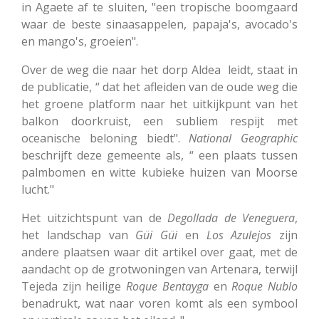
in Agaete af te sluiten, "een tropische boomgaard
waar de beste sinaasappelen, papaja's, avocado's
en mango's, groeien".
Over de weg die naar het dorp Aldea leidt, staat in
de publicatie, “ dat het afleiden van de oude weg die
het groene platform naar het uitkijkpunt van het
balkon doorkruist, een subliem respijt met
oceanische beloning biedt".
National Geographic
beschrijft deze gemeente als, “ een plaats tussen
palmbomen en witte kubieke huizen van Moorse
lucht."
Het uitzichtspunt van de
Degollada de Veneguera
,
het landschap van
Güi Güi
en
Los Azulejos
zijn
andere plaatsen waar dit artikel over gaat, met de
aandacht op de grotwoningen van Artenara, terwijl
Tejeda zijn heilige
Roque Bentayga
en
Roque Nublo
benadrukt, wat naar voren komt als een symbool