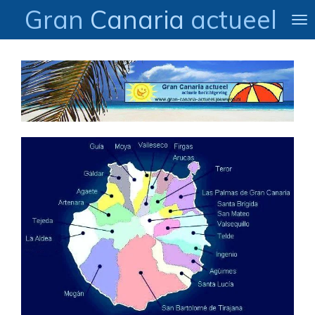
Gran
Canaria
actueel
Ga
direct
naar
de
hoofdinhoud