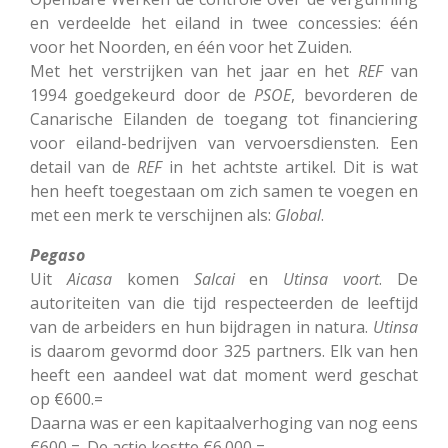
en verdeelde het eiland in twee concessies: één
voor het Noorden, en één voor het Zuiden.
Met het verstrijken van het jaar en het
REF
van
1994 goedgekeurd door de
PSOE
, bevorderen de
Canarische Eilanden de toegang tot financiering
voor eiland-bedrijven van vervoersdiensten. Een
detail van de
REF
in het achtste artikel. Dit is wat
hen heeft toegestaan om zich samen te voegen en
met een merk te verschijnen als:
Global
.
Pegaso
Uit
Aicasa
komen
Salcai
en
Utinsa voort
. De
autoriteiten van die tijd respecteerden de leeftijd
van de arbeiders en hun bijdragen in natura.
Utinsa
is daarom gevormd door 325 partners. Elk van hen
heeft een aandeel wat dat moment werd geschat
op €600.=
Daarna was er een kapitaalverhoging van nog eens
€600,=. De actie kostte €6.000,=