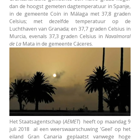
dan de hoogst gemeten dagtemperatuur in Spanje,
in de gemeente Coín in Málaga met 37,8 graden
Celsius; met dezelfde temperatuur op de
Luchthaven van Granada; en 37,7 graden Celsius in
Murcia, evenals 37,3 graden Celsius in
Navalmoral
de
La
Mata in de gemeente Cáceres.
Het Staatsagentschap (
AEMET
) heeft op maandag 9
juli 2018 al een weerswaarschuwing 'Geel’ op het
eiland Gran Canaria geplaatst vanwege hoge