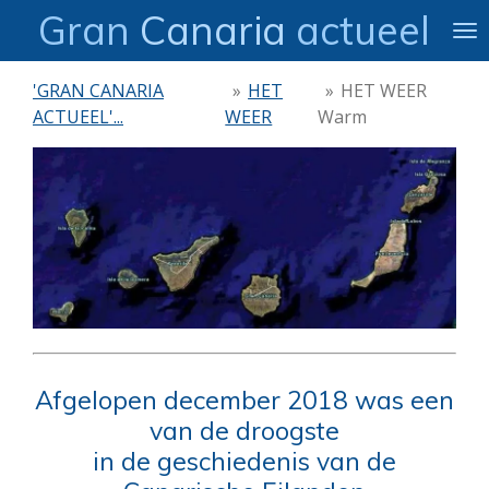
Gran
Canaria
actueel
Ga
direct
naar
'GRAN CANARIA
»
HET
»
HET WEER
de
ACTUEEL'...
WEER
Warm
hoofdinhoud
Afgelopen december 2018 was een
van de droogste
in de geschiedenis van de