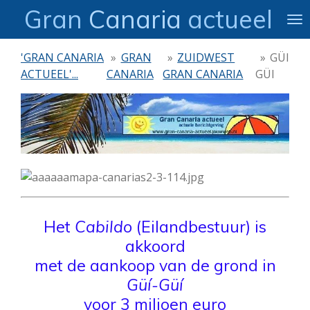
Gran
Canaria
actueel
Ga
direct
naar
'GRAN CANARIA
»
GRAN
»
ZUIDWEST
»
GÜI
de
ACTUEEL'...
CANARIA
GRAN CANARIA
GÜI
hoofdinhoud
Het
Cabildo
(Eilandbestuur) is
akkoord
met de aankoop van de grond in
Güí-Güí
voor 3 miljoen euro