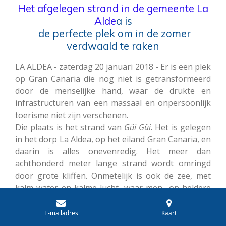
Het afgelegen strand in de gemeente La
Alde
a is
de perfecte plek om in de zomer
verdwaald te raken
LA ALDEA - zaterdag 20 januari 2018 -
Er is een plek
op Gran Canaria die nog niet is getransformeerd
door de menselijke hand, waar de drukte en
infrastructuren van een massaal en onpersoonlijk
toerisme niet zijn verschenen.
Die plaats is het strand van
Güi Güi
. Het is gelegen
in het dorp La Aldea, op het eiland Gran Canaria, en
daarin is alles onevenredig. Het meer dan
achthonderd meter lange strand wordt omringd
door grote kliffen. Onmetelijk is ook de zee, met
kalm water en kalme lucht, waar men op heldere
dagen het vervaagde beeld van de
Teide
kan zien.
E-mailadres
Kaart
Maar
Güi Güi
is niet alleen de toevlucht van die