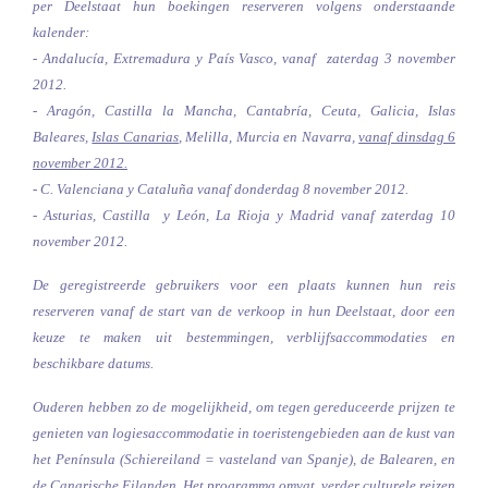
per Deelstaat hun boekingen reserveren volgens onderstaande
kalender:
- Andalucía, Extremadura y País Vasco, vanaf zaterdag 3 november
2012.
- Aragón, Castilla la Mancha, Cantabría, Ceuta, Galicia, Islas
Baleares,
Islas Canaria
s
, Melilla, Murcia en Navarra,
vanaf dinsdag 6
november 2012.
- C. Valenciana y Cataluña vanaf donderdag 8 november 2012.
- Asturias, Castilla y León, La Rioja y Madrid vanaf zaterdag 10
november 2012.
De geregistreerde gebruikers voor een plaats kunnen hun reis
reserveren vanaf de start van de verkoop in hun Deelstaat, door een
keuze te maken uit bestemmingen, verblijfsaccommodaties en
beschikbare datums.
Ouderen hebben zo de mogelijkheid, om tegen gereduceerde prijzen te
genieten van logiesaccommodatie in toeristengebieden aan de kust van
het Península (Schiereiland = vasteland van Spanje), de Balearen, en
de Canarische Eilanden. Het programma omvat verder culturele reizen