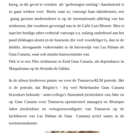
kreeg, in dit geval te vertalen als ‘gedwongen ontslag’- Aansluitend is
ze gaan werken voor Iberia waar ze, vanwege haar takenkennis, een
graag geziene medewerkster is op de internationale afdeling van het
reisbureau, dat voorheen gevestigd was in de Calle Luis Morote. Men is
naar het huidige adres verhuisd vanwege o.a. nalatig onderhoud aan het
pand (lekkages alom) en de huursom, die veel voordeliger is, dan in de
drukke, doorgaande verkeersader in de havenwijk van Las Palmas de
Gran Canaria, waar ook minder kantoorruimte was.
Ook is er een
Vibo
reisbureau in Zuid Gran Canaria, als dependance in
Maspalomas op de Avenida de Gáldar.
In de alinea hierboven praten we over de Transavia-KLM periode. Het
is de periode, dat Brigitte’s - bij veel Nederlandse Gran Canaria
bezoekers bekende - semi-collega’s Annemiek (reisleidster van Arke en
op Gran Canaria voor Transavia operationeel manager) en Monique
Jaber (reisleidster en vertegenwoordigster van Transavia op de
luchthaven van Las Palmas de Gran Canaria) actief waren in de
toeristenindustrie.