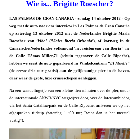
Wie is... Brigitte Roescher?
LAS PALMAS DE GRAN CANARIA - zondag 14 oktober 2012 - Op
weg met de auto naar ons interview in Las Palmas de Gran Canaria
op zaterdag 13 oktober 2012 met de Nederlandse Brigitte Maria
Roescher van ‘
Vibo’
(‘
Viajes Iberia Orizonia
’), of kortweg in de
Canarische/Nederlandse volksmond ‘het reisbureau van Iberia’ in
de Calle Tómas Miller,71 (schuin tegenover de Calle Ripoche),
hebben we eerst de auto geparkeerd in Winkelcentrum “
El Muelle
”
(de eerste drie uur gratis!) aan de gelijknamige pier in de haven,
daar waar de grote, luxe cruiseschepen aanleggen.
Na een wandelingetje van een kleine tien minuten over de pier, onder
de internationale ANWB/NVC-wegwijzer door, over de Intercambiador,
via het Santa Catalina-park en de Calle Ripoche, arriveren we op het
afgesproken tijdstip (zaterdag 11:00 uur, “want dan is het meestal
rustig”).