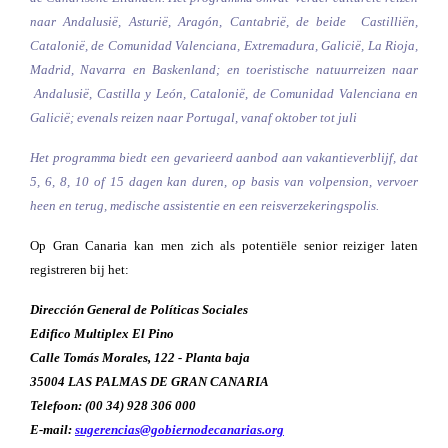
naar Andalusië, Asturië, Aragón, Cantabrië, de beide Castilliën,
Catalonië, de Comunidad Valenciana, Extremadura, Galicië, La Rioja,
Madrid, Navarra en Baskenland; en toeristische natuurreizen naar
Andalusië, Castilla y León, Catalonië, de Comunidad Valenciana en
Galicië; evenals reizen naar Portugal, vanaf oktober tot juli
Het programma biedt een gevarieerd aanbod aan vakantieverblijf, dat
5, 6, 8, 10 of 15 dagen kan duren, op basis van volpension, vervoer
heen en terug, medische assistentie en een reisverzekeringspolis.
Op Gran Canaria kan men zich als potentiële senior reiziger laten
registreren bij het:
Dirección General de Políticas Sociales
Edifico Multiplex
El Pino
Calle Tomás Morales, 122 - Planta baja
35004 LAS PALMAS DE GRAN CANARIA
Telefoon: (00 34) 928 306 000
E-mail:
sugerencias@gobiernodecanarias.org