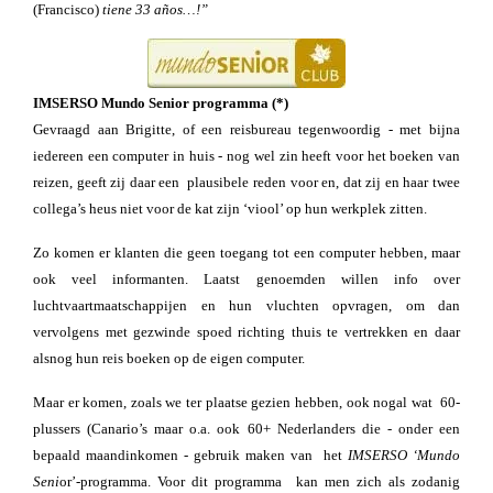
(Francisco)
tiene 33 años…!”
IMSERSO Mundo Senior programma (*)
Gevraagd aan Brigitte, of een reisbureau tegenwoordig - met bijna
iedereen een computer in huis - nog wel zin heeft voor het boeken van
reizen, geeft zij daar een plausibele reden voor en, dat zij en haar twee
collega’s heus niet voor de kat zijn ‘viool’ op hun werkplek zitten.
Zo komen er klanten die geen toegang tot een computer hebben, maar
ook veel informanten. Laatst genoemden willen info over
luchtvaartmaatschappijen en hun vluchten opvragen, om dan
vervolgens met gezwinde spoed richting thuis te vertrekken en daar
alsnog hun reis boeken op de eigen computer.
Maar er komen, zoals we ter plaatse gezien hebben, ook nogal wat 60-
plussers (Canario’s maar o.a. ook 60+ Nederlanders die - onder een
bepaald maandinkomen - gebruik maken van het
IMSERSO ‘Mundo
Seni
or’-programma. Voor dit programma kan men zich als zodanig