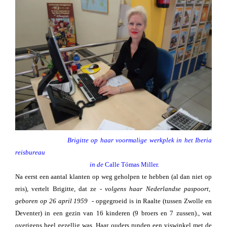
Brigitte op haar voormalige werkplek in het Iberia
reisbureau
in de
Calle Tómas Miller.
Na eerst een aantal klanten op weg geholpen te hebben (al dan niet op
reis), vertelt Brigitte, dat ze -
volgens haar Nederlandse paspoort,
geboren op 26 april 1959
- opgegroeid is in Raalte (tussen Zwolle en
Deventer) in een gezin van 16 kinderen (9 broers en 7 zussen)., wat
overigens heel gezellig was. Haar ouders runden een viswinkel met de