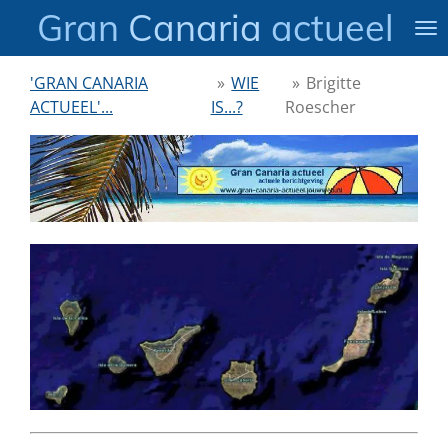
Gran
Canaria
actueel
Ga
direct
naar
'GRAN CANARIA
»
WIE
»
Brigitte
de
ACTUEEL'...
IS...?
Roescher
hoofdinhoud