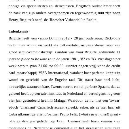
nodige vis specialiteiten en -delicatessen. Brigitte’s oudste broer heeft
de zaak van zijn ouders overgenomen en tegenwoordig runt zijn zoon
Henry, Brigitte’s neef, de ‘Roescher Vishandel’ in Raalte.
Talenkennis
Brigitte heeft een - anno Domini 2012 - 28 jaar oude zoon; Ricky, die
in Londen woont en werkt als tolk-vertaler, in vaste dienst voor een
groot semi-overheidsbedrijf.
London
was voor Brigitte gedurende 11
jaar
the place to be
waar ze in de jaren 1981, ’82 en ’83 vier dagen per
week werkte (van 21.00 tot 09:00 uur/vier dagen vrij) voor de credit
card maatschappij VISA International, vandaar haar perfecte kennis in
woord en geschrift van de Engelse taal. Dit, naast haar heel licht,
nauwelijks waarneembare, Twents accent en het perfecte Spaans, dat ze
geleerd heeft op een taleninstituut in Nederland en vervolgens nog eens
vier jaar gestudeerd heeft in Málaga. Waardoor ze nu met een ‘zwaar’
edoch ‘charmant’ Canarisch accent spreekt; zeker, als ze met haar uit
Cuba afkomstige vriend/partner Pedro Felix (
what’s in a name
!) praat -
die ze drie jaar geleden op Gran Canaria heeft leren kennen - en
moeiteloos de Nederlandse conversatie in het gezelschap simultaan