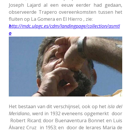
Joseph Lajard al een eeuw eerder had gedaan,
observeerde Trapero overeenkomsten tussen het
fluiten op La Gomera en El Hierro , zie:
h
ttp://mdc.ulpgc.es/cdm/landingpage/collection/asmtl
o
Het bestaan van dit verschijnsel, ook op het
isla del
Meridiano
, werd in 1932 eveneens opgemerkt door
Robert Ricard; door Buenaventura Bonnet en Luis
Álvarez Cruz in 1953; en door de lerares Maria de