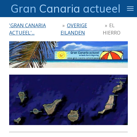
Gran
Canaria
actueel
Ga
direct
naar
'GRAN CANARIA
»
OVERIGE
»
EL
de
ACTUEEL'...
EILANDEN
HIERRO
hoofdinhoud