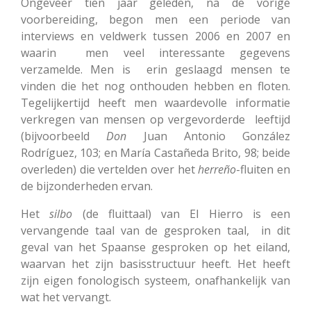
Ongeveer tien jaar geleden, na de vorige
voorbereiding, begon men een periode van
interviews en veldwerk tussen 2006 en 2007 en
waarin men veel interessante gegevens
verzamelde. Men is erin geslaagd mensen te
vinden die het nog onthouden hebben en floten.
Tegelijkertijd heeft men waardevolle informatie
verkregen van mensen op vergevorderde leeftijd
(bijvoorbeeld
Don
Juan Antonio González
Rodríguez, 103; en María Castañeda Brito, 98; beide
overleden) die vertelden over het
herreño
-fluiten en
de bijzonderheden ervan.
Het
silbo
(de fluittaal) van El Hierro is een
vervangende taal van de gesproken taal, in dit
geval van het Spaanse gesproken op het eiland,
waarvan het zijn basisstructuur heeft. Het heeft
zijn eigen fonologisch systeem, onafhankelijk van
wat het vervangt.