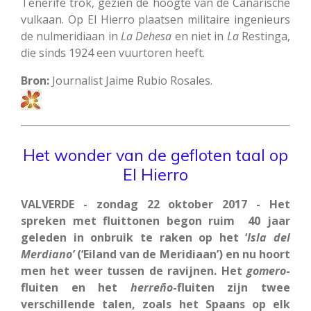
Tenerife trok, gezien de hoogte van de Canarische
vulkaan. Op El Hierro plaatsen militaire ingenieurs
de nulmeridiaan in
La
Dehesa
en niet in
La
Restinga,
die sinds 1924 een vuurtoren heeft.
Bron:
Journalist Jaime Rubio Rosales.
Het wonder van de gefloten taal op
El Hierro
VALVERDE - zondag 22 oktober 2017 - Het
spreken met fluittonen begon ruim 40 jaar
geleden in onbruik te raken op het ‘
Isla del
Merdiano’
(‘Eiland van de Meridiaan’) en nu hoort
men het weer tussen de ravijnen. Het
gomero
-
fluiten en het
herreño
-fluiten zijn twee
verschillende talen, zoals het Spaans op elk