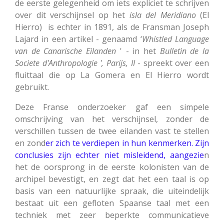
de eerste gelegenheid om iets expliciet te schrijven
over dit verschijnsel op het
isla del Meridiano
(El
Hierro) is echter in 1891, als de Fransman Joseph
Lajard in een artikel - genaamd ‘
Whistled Language
van de Canarische Eilanden
' - in het
Bulletin de la
Societe d'Anthropologie ', Parijs, II
- spreekt over een
fluittaal die op La Gomera en El Hierro wordt
gebruikt.
Deze Franse onderzoeker gaf een simpele
omschrijving van het verschijnsel, zonder de
verschillen tussen de twee eilanden vast te stellen
en zond
er zich te verdiepen in hun kenmerken. Zijn
conclusies zijn echter niet misleidend, aangezie
n
het de oorsprong in de eerste kolonisten van de
archipel bevestigt, en zegt dat het een taal is op
basis van een natuurlijke spraak, die uiteindelijk
bestaat uit een gefloten Spaanse taal met een
techniek met zeer beperkte communicatieve