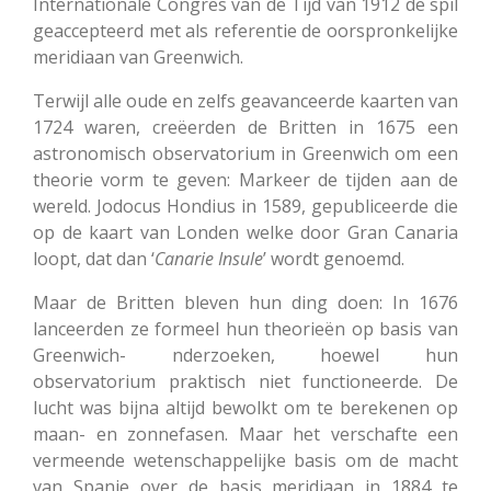
Internationale Congres van de Tijd van 1912 de spil
geaccepteerd met als referentie de oorspronkelijke
meridiaan van Greenwich.
Terwijl alle oude en zelfs geavanceerde kaarten van
1724 waren, creëerden de Britten in 1675 een
astronomisch observatorium in Greenwich om een
theorie vorm te geven: Markeer de tijden aan de
wereld. Jodocus Hondius in 1589, gepubliceerde die
op de kaart van Londen welke door Gran Canaria
loopt, dat dan ‘
Canarie
Insule
’ wordt genoemd.
Maar de Britten bleven hun ding doen: In 1676
lanceerden ze formeel hun theorieën op basis van
Greenwich- nderzoeken, hoewel hun
observatorium praktisch niet functioneerde. De
lucht was bijna altijd bewolkt om te berekenen op
maan- en zonnefasen. Maar het verschafte een
vermeende wetenschappelijke basis om de macht
van Spanje over de basis meridiaan in 1884 te