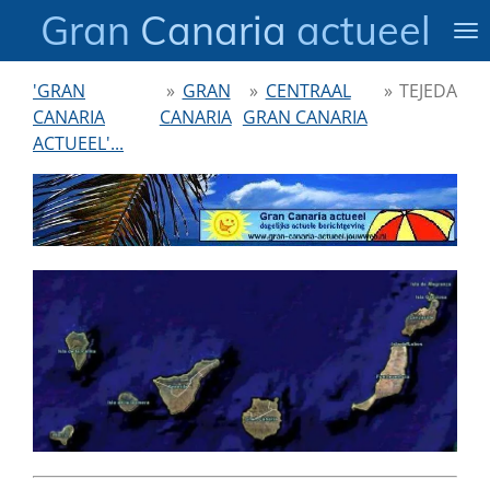
Gran
Canaria
actueel
Ga
direct
naar
'GRAN
»
GRAN
»
CENTRAAL
»
TEJEDA
de
CANARIA
CANARIA
GRAN CANARIA
hoofdinhoud
ACTUEEL'...