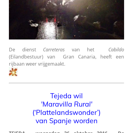
De dienst
Carreteras
van het
Cabildo
(Eilandbestuur) van Gran Canaria, heeft een
rijbaan weer vrijgemaakt.
Tejeda wil
'Maravilla Rural'
(‘Plattelandswonder’)
van Spanje worden