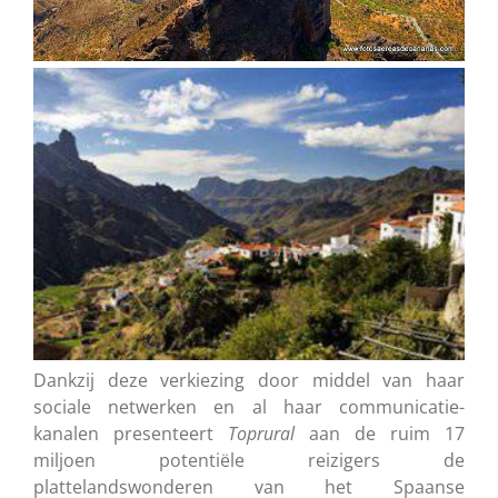
Dankzij deze verkiezing door middel van haar
sociale netwerken en al haar communicatie-
kanalen presenteert
Toprural
aan de ruim 17
miljoen potentiële reizigers de
plattelandswonderen van het Spaanse