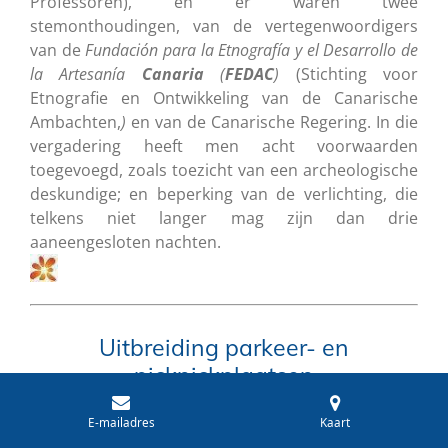
Professoren), en er waren twee
stemonthoudingen, van de vertegenwoordigers
van de
Fundación para la Etnografía y el Desarrollo de
la Artesanía
Canaria
(
FEDAC
)
(Stichting voor
Etnografie en Ontwikkeling van de Canarische
Ambachten,
)
en van de Canarische Regering. In die
vergadering heeft men acht voorwaarden
toegevoegd, zoals toezicht van een archeologische
deskundige; en beperking van de verlichting, die
telkens niet langer mag zijn dan drie
aaneengesloten nachten.
Uitbreiding parkeer- en
picknickplaatsen
bij stuwmeer Las Niñas
E-mailadres
Kaart
TEJEDA - Valentijnsdag zaterdag 14 februari