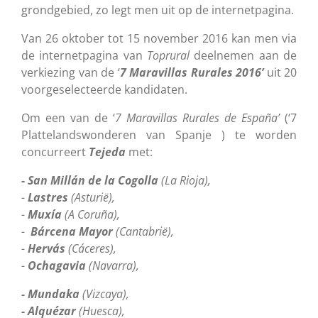
grondgebied, zo legt men uit op de internetpagina.
Van 26 oktober tot 15 november 2016 kan men via
de internetpagina van
Toprural
deelnemen aan de
verkiezing van de ‘
7 Maravillas Rurales 2016’
uit 20
voorgeselecteerde kandidaten.
Om een van de ‘
7 Maravillas Rurales de España’
(‘7
Plattelandswonderen van Spanje ) te worden
concurreert
Tejeda
met:
-
San Millán de la Cogolla
(La Rioja),
-
Lastres
(Asturië),
-
Muxía
(A Coruña),
-
Bárcena Mayor
(Cantabrië),
-
Hervás
(Cáceres),
-
Ochagavia
(Navarra),
- Mundaka
(Vizcaya),
- Alquézar
(Huesca),