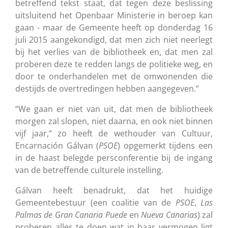
betreffend tekst staat, dat tegen deze beslissing
uitsluitend het Openbaar Ministerie in beroep kan
gaan - maar de Gemeente heeft op donderdag 16
juli 2015 aangekondigd, dat men zich niet neerlegt
bij het verlies van de bibliotheek en, dat men zal
proberen deze te redden langs de politieke weg, en
door te onderhandelen met de omwonenden die
destijds de overtredingen hebben aangegeven.”
“We gaan er niet van uit, dat men de bibliotheek
morgen zal slopen, niet daarna, en ook niet binnen
vijf jaar,” zo heeft de wethouder van Cultuur,
Encarnación Gálvan (
PSOE
) opgemerkt tijdens een
in de haast belegde persconferentie bij de ingang
van de betreffende culturele instelling.
Gálvan heeft benadrukt, dat het huidige
Gemeentebestuur (een coalitie van de
PSOE
,
Las
Palmas de Gran Canaria Puede
en
Nueva Canarias
) zal
proberen alles te doen wat in haar vermogen ligt