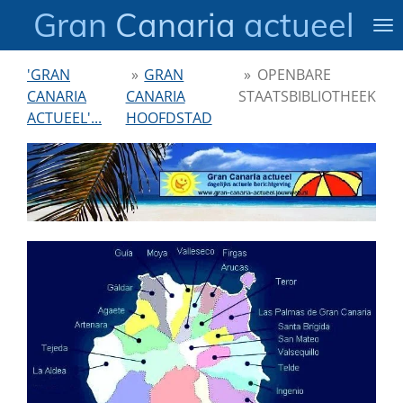
Gran
Canaria
actueel
Ga
direct
naar
'GRAN
»
GRAN
»
OPENBARE
de
CANARIA
CANARIA
STAATSBIBLIOTHEEK
hoofdinhoud
ACTUEEL'...
HOOFDSTAD