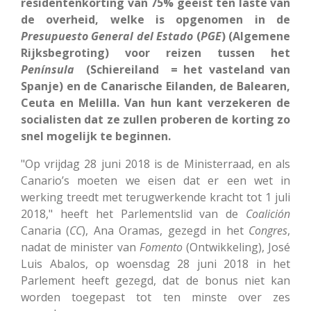
residentenkorting van 75% geëist ten laste van
de overheid, welke is opgenomen in de
Presupuesto General del Estado
(
PGE
) (Algemene
Rijksbegroting) voor reizen tussen het
Península
(Schiereiland = het vasteland van
Spanje) en de Canarische Eilanden, de Balearen,
Ceuta en Melilla. Van hun kant verzekeren de
socialisten dat ze zullen proberen de korting zo
snel mogelijk te beginnen.
"Op vrijdag 28 juni 2018 is de Ministerraad, en als
Canario’s moeten we eisen dat er een wet in
werking treedt met terugwerkende kracht tot 1 juli
2018," heeft het Parlementslid van de
Coalición
Canaria (
CC
), Ana Oramas, gezegd in het
Congres
,
nadat de minister van
Fomento
(Ontwikkeling), José
Luis Abalos, op woensdag 28 juni 2018 in het
Parlement heeft gezegd, dat de bonus niet kan
worden toegepast tot ten minste over zes