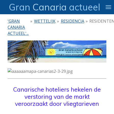
Gran
Canaria
actueel
Ga
direct
naar
'GRAN
»
WETTELIJK
»
RESIDENCIA
»
RESIDENTE
de
CANARIA
hoofdinhoud
ACTUEEL'...
Canarische hoteliers hekelen de
verstoring van de markt
veroorzaakt door vliegtarieven