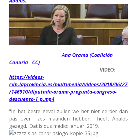
Ábalos.
Ana Orama (Coalición
Canaria - CC)
VIDEO:
https://videos-
cdn.laprovincia.es/multimedia/videos/2018/06/27
/146910/diputada-orama-pregunta-congreso-
descuento-1_p.mp4
"In het beste geval zullen we het niet eerder dan
pas over zes maanden hebben," heeft Ábalos
gezegd. Dat is dus medio: januari 2019.