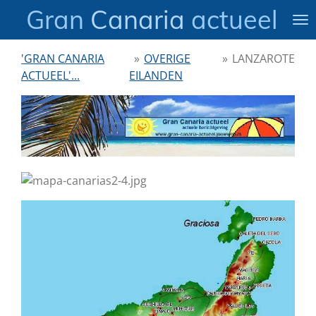
Gran
Canaria
actueel
Ga
direct
naar
'GRAN CANARIA
»
OVERIGE
»
LANZAROTE
de
ACTUEEL'...
EILANDEN
hoofdinhoud