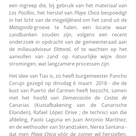
een ingreep die, bij gebruik van het materiaal van
Los
Pocillos
, het herstel van
Playa
Chica
bespoedigt
in het licht van de mogelijkheid om het zand uit de
Matagorda
-groeve te halen, een locatie waar
zandbanken zouden zijn, volgens een recent
onderzoek in opdracht van de gemeenteraad aan
de milieuadviseur
Elittoral
, of te wachten op het
aanvullen van zand op natuurlijke wijze door
stromingen, wat langzamere processen zijn.
Het idee van Tias is, zo heeft burgemeester Pancho
Corujo gezegd op dinsdag 6 maart 2018 - die de
kust van Puerto del Carmen heeft bezocht, samen
met het hoofd van
Demarcación
de
Costas
de
Canarias (Kustafbakening van de Canarische
Eilanden), Rafael López Orive ; de technici van die
afdeling, Paolo Laguna en Juan Antonio Martínez;
en de wethouder van Strandzaken, Nerea Santana -
dat men
Playa
Chica
vóór de zomer wil herstellen.