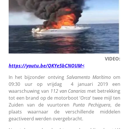
VIDEO:
https://youtu.be/QKYe5bCNOUM<
In het bijzonder ontving
Salvamento Marítimo
om
09:30 uur op vrijdag 4 januari 2019 een
waarschuwing van
112
van
Canarias
met betrekking
tot een brand op de motorboot ‘
Orca
’ twee mijl ten
Zuiden van de vuurtoren
Punta Pechiguera
, de
plaats waarnaar de verschillende middelen
geactiveerd werden overgebracht.