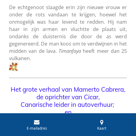
De echtgenoot slaagde erin zijn nieuwe vrouw er
onder de rots vandaan te krijgen, hoewel het
onmogelijk was haar levend te redden. Hij nam
haar in zijn armen en vluchtte de plaats uit,
ondanks de duisternis die door de as werd
gegenereerd. De man koos om te verdwijnen in het
midden van de lava.
Timanfaya
heeft meer dan 25
vulkanen.
Het grote verhaal van Mamerto Cabrera,
de oprichter van
Cicar
,
Canarische leider in autoverhuur;
en
van Vicente Calderón voor de steun aan
het kwaliteitstoerisme op Canarias
E-mailadres
Kaart