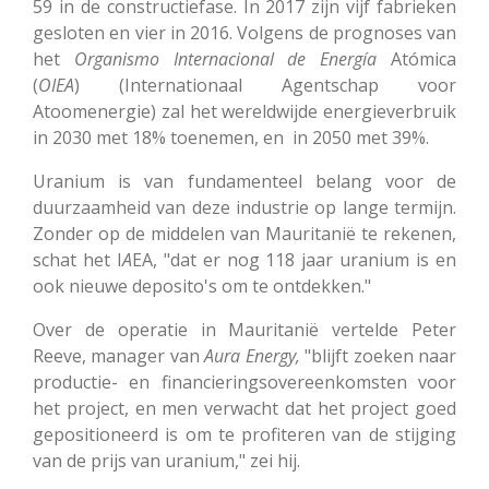
59 in de constructiefase. In 2017 zijn vijf fabrieken
gesloten en vier in 2016. Volgens de prognoses van
het
Organismo Internacional de
Energía
Atómica
(
OIEA
) (Internationaal Agentschap voor
Atoomenergie) zal het wereldwijde energieverbruik
in 2030 met 18% toenemen, en in 2050 met 39%.
Uranium is van fundamenteel belang voor de
duurzaamheid van deze industrie op lange termijn.
Zonder op de middelen van Mauritanië te rekenen,
schat het I
A
EA, "dat er nog 118 jaar uranium is en
ook nieuwe deposito's om te ontdekken."
Over de operatie in Mauritanië vertelde Peter
Reeve, manager van
Aura Energy,
"blijft zoeken naar
productie- en financieringsovereenkomsten voor
het project, en men verwacht dat het project goed
gepositioneerd is om te profiteren van de stijging
van de prijs van uranium," zei hij.