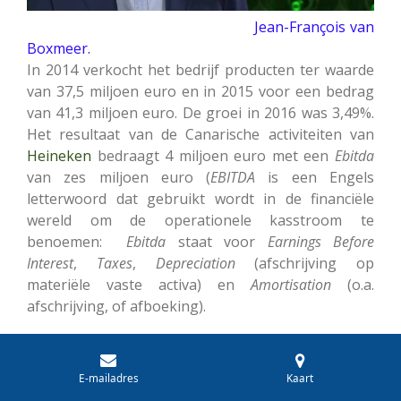
Jean-François van
Boxmeer.
In 2014 verkocht het bedrijf producten ter waarde
van 37,5 miljoen euro en in 2015 voor een bedrag
van 41,3 miljoen euro. De groei in 2016 was 3,49%.
Het resultaat van de Canarische activiteiten van
Heineken
bedraagt 4 miljoen euro met een
Ebitda
van zes miljoen euro (
EBITDA
is een Engels
letterwoord dat gebruikt wordt in de financiële
wereld om de operationele kasstroom te
benoemen:
Ebitda
staat voor
Earnings
Before
Interest
,
Taxes
,
Depreciation
(afschrijving op
materiële vaste activa) en
Amortisation
(o.a.
afschrijving, of afboeking).
Heineken
kocht de verhandelde producten die men
twintig jaar geleden op Tenerife had. De hele
E-mailadres
Kaart
Canarische samenleving is sinds 2003 onder de