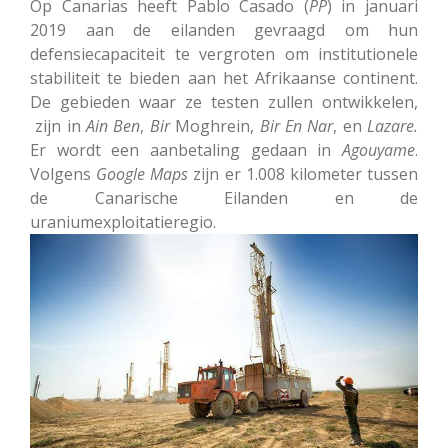
Op Canarias heeft Pablo Casado (
PP
) in januari
2019 aan de eilanden gevraagd om hun
defensiecapaciteit te vergroten om institutionele
stabiliteit te bieden aan het Afrikaanse continent.
De gebieden waar ze testen zullen ontwikkelen,
zijn in
Ain Ben
,
Bir
Moghrein,
Bir
En
Nar
, en
Lazare.
Er wordt een aanbetaling gedaan in
Agouyame
.
Volgens
Google Maps
zijn er 1.008 kilometer tussen
de Canarische Eilanden en de
uraniumexploitatieregio.