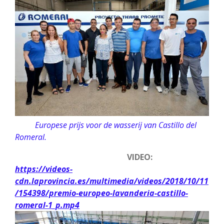
Europese prijs voor de wasserij van Castillo del
Romeral.
VIDEO:
https://videos-
cdn.laprovincia.es/multimedia/videos/2018/10/11
/154398/premio-europeo-lavanderia-castillo-
romeral-1_p.mp4