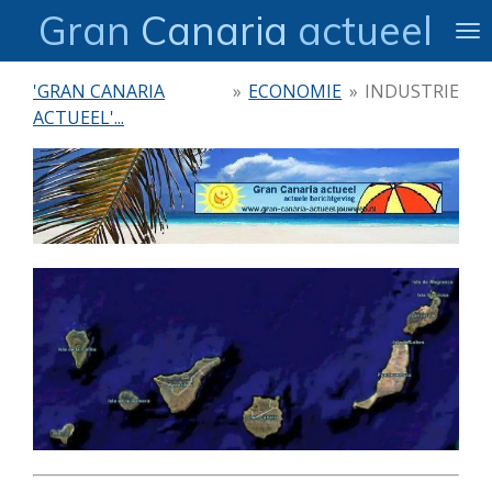
Gran
Canaria
actueel
Ga
direct
naar
'GRAN CANARIA
»
ECONOMIE
»
INDUSTRIE
de
ACTUEEL'...
hoofdinhoud