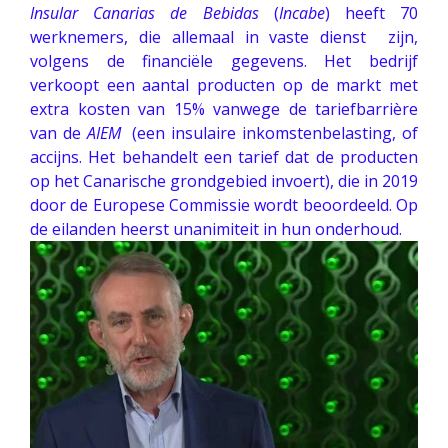
Insular
Canarias
de
Bebidas
(
Incabe
) heeft 70
werknemers, die allemaal in vaste dienst zijn,
volgens de financiële gegevens. Het bedrijf
verkoopt een aantal producten op de markt met
extra kosten van 15% vanwege de tariefbarrière
van de
AIEM
(een insulaire inkomstenbelasting, of
accijns. Het behandelt een tarief dat de producten
op het Canarische grondgebied invoert), die in 2019
door de Europese Commissie wordt beoordeeld. Op
de eilanden heerst unanimiteit in hun onderhoud.