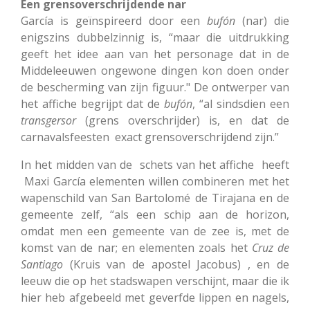
Een grensoverschrijdende nar
García is geïnspireerd door een
bufón
(nar) die
enigszins dubbelzinnig is, “maar die uitdrukking
geeft het idee aan van het personage dat in de
Middeleeuwen ongewone dingen kon doen onder
de bescherming van zijn figuur." De ontwerper van
het affiche begrijpt dat de
bufón
, “al sindsdien een
transgersor
(grens overschrijder) is, en dat de
carnavalsfeesten exact grensoverschrijdend zijn.”
In het midden van de schets van het affiche heeft
Maxi García elementen willen combineren met het
wapenschild van San Bartolomé de Tirajana en de
gemeente zelf, “als een schip aan de horizon,
omdat men een gemeente van de zee is, met de
komst van de nar; en elementen zoals het
Cruz de
Santiago
(Kruis van de apostel Jacobus) , en de
leeuw die op het stadswapen verschijnt, maar die ik
hier heb afgebeeld met geverfde lippen en nagels,