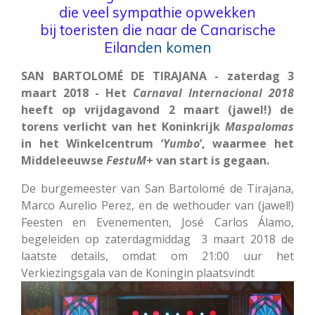
die veel sympathie opwekken
bij toeristen die naar de Canarische
Eilan
den komen
SAN BARTOLOMÉ DE TIRAJANA - zaterdag 3
maart 2018 - Het
Carnaval Internacional
2018
heeft op vrijdagavond 2 maart (jawel!) de
torens verlicht van het Koninkrijk
Maspalomas
in het Winkelcentrum ‘
Yumbo
’, waarmee het
Middeleeuwse
FestuM
+ van start is gegaan.
De burgemeester van San Bartolomé de Tirajana,
Marco Aurelio Perez, en de wethouder van (jawel!)
Feesten en Evenementen, José Carlos Álamo,
begeleiden op zaterdagmiddag 3 maart 2018 de
laatste details, omdat om 21:00 uur het
Verkiezingsgala van de Koningin plaatsvindt