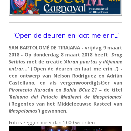
‘Open de deuren en laat me erin...’
SAN BARTOLOMÉ DE TIRAJANA - vrijdag 9 maart
2018 - Op donderdag 8 maart 2018 heeft
Drag
Sethlas
met de creatie ‘
Abran puertas y déjenme
entrar...
’ (‘Open de deuren en laat me erin...’) -
een ontwerp van Nelson Rodríguez en Adrián
Castellano, en als vergenwoordig(st)er van
Pirotecnia
Huracán
en
Bahía
BCuz
21
– de titel
‘
Reinona del Palacio Medieval de Maspalomas
’
(‘Regentes van het Middeleeuwse Kasteel van
Maspalomas’
) gewonnen.
Foto’s zeggen meer dan 1.000 woorden...