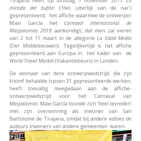
Tirajana
heeft op dinsdag 7 november 2017
'La
mirada del bufón'
('Het uiterlijk van de nar')
gepresenteerd, het affiche waarmee de ontwerper
Maxi García het
Carnaval Internacional de
Maspalomas
2018
aankondigt, dat men zal vieren
van 2 tot 11 maart in de allegorie
La Edad Media
(Der Middeleeuwen). Tegelijkertijd is het affiche
gepresenteerd aan Europa in het kader van de
World Travel Market
(Vakantiebeurs) in Londen.
De winnaar van deze ontwerpwedstrijd, die zijn
triomf behaalde tussen 31 gepresenteerde werken,
heeft toevallig meegedaan aan de affiche-
ontwerpwedstrijd voor het Carnaval van
Maspalomas
. Maxi García toonde zich ‘heel tevreden’
met zijn overwinning als inwoner van San
Bartolomé de Tirajana, omdat bij andere edities de
auteurs inwoners van andere gemeenten waren.