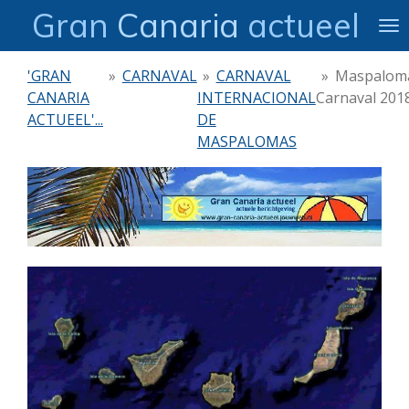
Gran
Canaria
actueel
Ga
direct
naar
'GRAN
»
CARNAVAL
»
CARNAVAL
»
Maspalom
de
CANARIA
INTERNACIONAL
Carnaval 201
hoofdinhoud
ACTUEEL'...
DE
MASPALOMAS