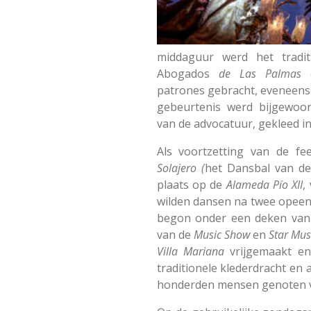
middaguur werd het tradi
Abogados
de
Las
Palmas
(
patrones gebracht, eveneens 
gebeurtenis werd bijgewoon
van de advocatuur, gekleed in
Als voortzetting van de fee
Solajero
(
het Dansbal van de
plaats op de
Alameda
Pío
XII
,
wilden dansen na twee opee
begon onder een deken van
van de
Music
Show
en
Star
Mus
Villa
Mariana
vrijgemaakt en
traditionele klederdracht en
honderden mensen genoten van 