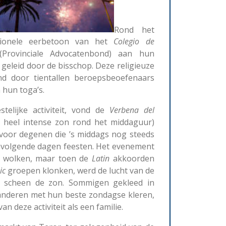
Rond het
tionele eerbetoon van het
Colegio
de
Provinciale Advocatenbond) aan hun
geleid door de bisschop. Deze religieuze
d door tientallen beroepsbeoefenaars
 hun toga’s.
stelijke activiteit, vond de
Verbena
del
 heel intense zon rond het middaguur)
 voor degenen die ’s middags nog steeds
nvolgende dagen feesten. Het evenement
 wolken, maar toen de
Latin
akkoorden
ic
groepen klonken, werd de lucht van de
 scheen de zon. Sommigen gekleed in
 anderen met hun beste zondagse kleren,
deze activiteit als een familie.