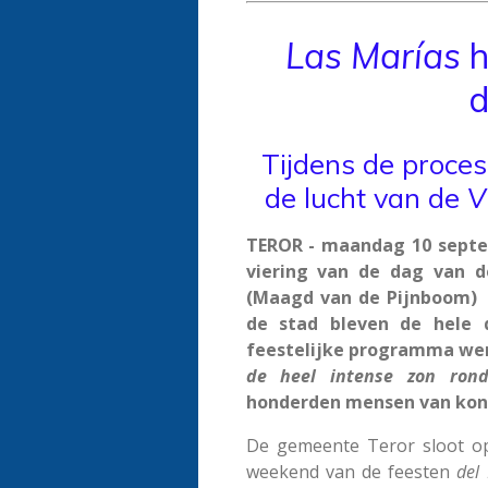
Las Marías
h
d
Tijdens de proces
de lucht van de
V
TEROR - maandag 10 septe
viering van de dag van 
(Maagd van de Pijnboom) t
de stad bleven de hele 
feestelijke programma we
de heel intense zon ron
honderden mensen van kond
De gemeente Teror sloot o
weekend van de feesten
del