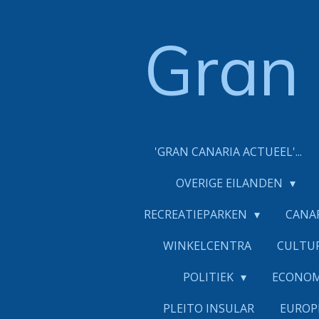
Ga
direct
Gran
naar
de
hoofdinhoud
'GRAN CANARIA ACTUEEL'...
OVERIGE EILANDEN
RECREATIEPARKEN
CANA
WINKELCENTRA
CULTU
POLITIEK
ECONO
PLEITO INSULAR
EUROP