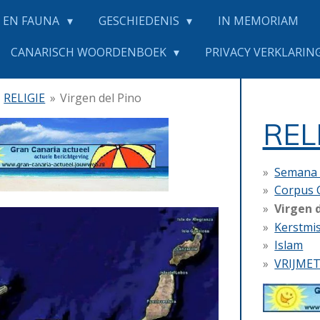
 EN FAUNA
GESCHIEDENIS
IN MEMORIAM
CANARISCH WOORDENBOEK
PRIVACY VERKLARING
RELIGIE
»
Virgen del Pino
REL
Semana 
Corpus C
Virgen 
Kerstmi
Islam
VRIJME