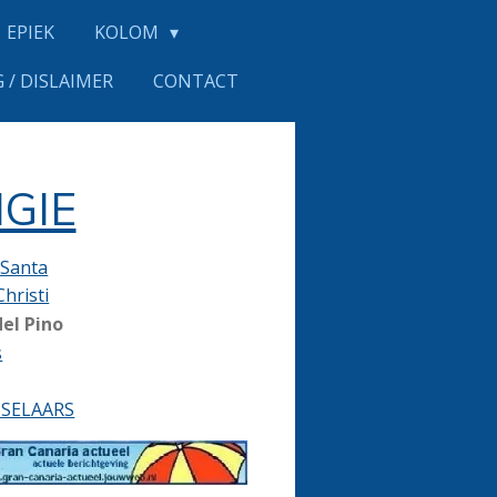
EPIEK
KOLOM
 / DISLAIMER
CONTACT
IGIE
Santa
hristi
del Pino
s
TSELAARS