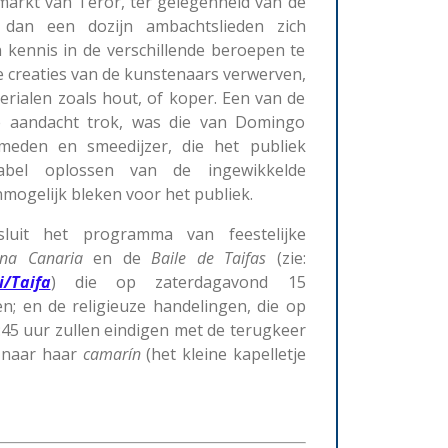
markt van Teror, ter gelegenheid van de
r dan een dozijn ambachtslieden zich
 kennis in de verschillende beroepen te
 creaties van de kunstenaars verwerven,
erialen zoals hout, of koper. Een van de
 aandacht trok, was die van Domingo
smeden en smeedijzer, die het publiek
abel oplossen van de ingewikkelde
nmogelijk bleken voor het publiek.
luit het programma van feestelijke
ena
Canaria
en de
Baile
de
Taifas
(zie:
i/Taifa
) die op zaterdagavond 15
n; en de religieuze handelingen, die op
5 uur zullen eindigen met de terugkeer
 naar haar
camarín
(het kleine kapelletje