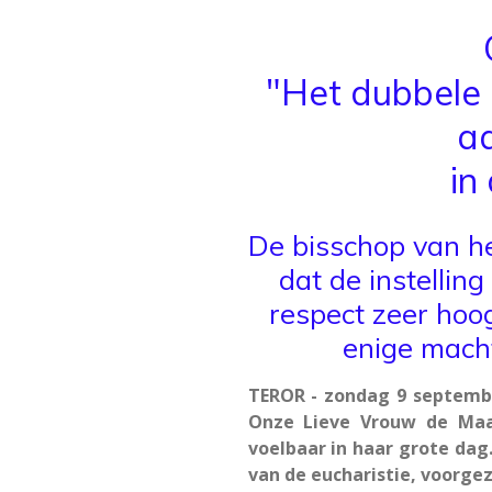
"Het dubbele 
a
in
De bisschop van h
dat de instelling
respect zeer hoo
enige mach
TEROR - zondag 9 septembe
Onze Lieve Vrouw de Maa
voelbaar in haar grote da
van de eucharistie, voorge