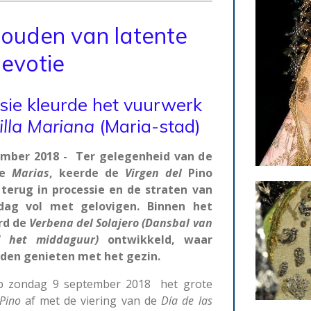
ouden van latente
evotie
sie kleurde het vuurwerk
illa
Mariana
(Maria-stad)
mber 2018 - Ter gelegenheid van de
de
Marias
, keerde de
Virgen
del
Pino
erug in processie en de straten van
dag vol met gelovigen. Binnen het
rd de
Verbena
del
Solajero (Dansbal van
d het middaguur)
ontwikkeld, waar
en genieten met het gezin.
p zondag 9 september 2018 het grote
Pino
af met de viering van de
Día
de
las