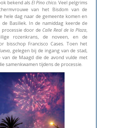
ook bekend als
El
Pino
chico
. Veel pelgrims
chermvrouwe van het Bisdom van de
 de hele dag naar de gemeente komen en
de Basiliek. In de namiddag keerde de
 processie door de
Calle
Real
de
la
Plaza
,
lige rozenkrans, de noveen, en de
door bisschop Francisco Cases. Toen het
ueva
, gelegen bij de ingang van de stad,
e van de Maagd die de avond vulde met
 die samenkwamen tijdens de processie.