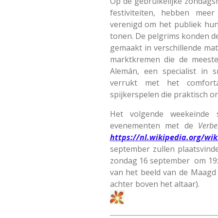
Op de gebruikelijke zondags
festiviteiten, hebben mee
verenigd om het publiek hun
tonen. De pelgrims konden de
gemaakt in verschillende mat
marktkremen die de meeste
Alemán, een specialist in 
verrukt met het comfort
spijkerspelen die praktisch o
Het
volgende weekeinde s
evenementen met de
Verb
https://nl.wikipedia.org/wik
september zullen plaatsvinde
zondag 16 september om 19:4
van het beeld van de Maagd
achter boven het altaar).