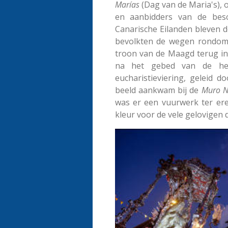
Marías
(Dag van de Maria's), 
en aanbidders van de bes
Canarische Eilanden bleven
bevolkten de wegen rondom 
troon van de Maagd terug in
na het gebed van de hei
eucharistieviering, geleid 
beeld aankwam bij de
Muro
N
was er een vuurwerk ter er
kleur voor de vele gelovigen