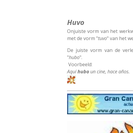
Huvo
Onjuiste vorm van het werk
met de vorm "
tuvo
" van het w
De juiste vorm van de verl
"
hubo
".
Voorbeeld:
Aquí
hubo
un cine, hace años.