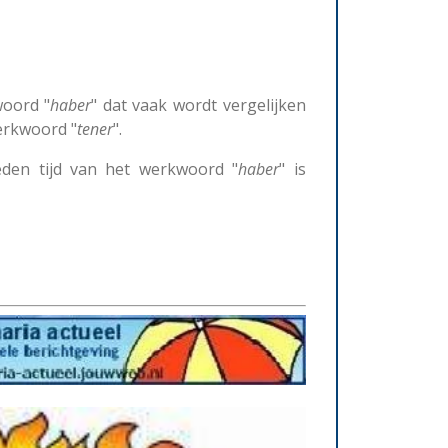
woord "
haber
" dat vaak wordt vergelijken
erkwoord "
tener
".
eden tijd van het werkwoord "
haber
" is