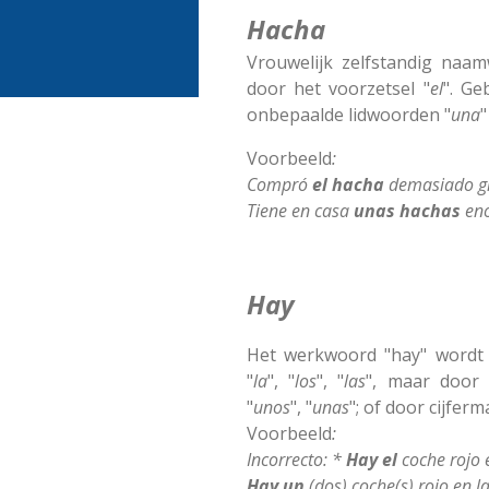
Hacha
Vrouwelijk zelfstandig naa
door het voorzetsel "
el
". Ge
onbepaalde lidwoorden "
una
"
Voorbeeld
:
Compró
el hacha
demasiado g
Tiene en casa
unas hachas
eno
Hay
Het werkwoord "hay" wordt 
"
la
", "
los
", "
las
", maar door 
"
unos
", "
unas
"; of door cijferm
Voorbeeld
:
Incorrecto: *
Hay el
coche rojo e
Hay un
(dos) coche(s) rojo en la