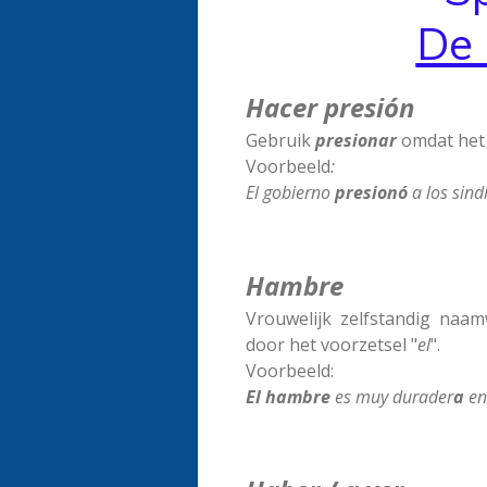
De 
Hacer presión
Gebruik
presionar
omdat het 
Voorbeeld
:
El gobierno
presionó
a los sind
Hambre
Vrouwelijk zelfstandig naa
door het voorzetsel "
el
".
Voorbeeld:
El hambre
es muy durader
a
en 