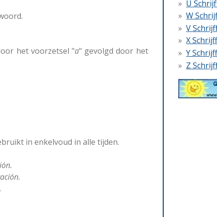
U Schrij
W Schrij
kwoord.
V Schrij
X Schrij
oor het voorzetsel "
a
" gevolgd door het
Y Schrij
Z Schrij
bruikt in enkelvoud in alle tijden.
ión.
ación.
.