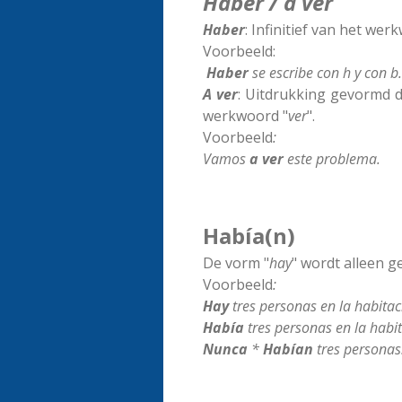
Haber / a ver
Haber
: Infinitief van het wer
Voorbeeld:
Haber
se escribe con h y con b.
A ver
: Uitdrukking gevormd d
werkwoord "
ver
".
Voorbeeld
:
Vamos
a ver
este problema.
Había(n)
De vorm "
hay
" wordt alleen ge
Voorbeeld
:
Hay
tres personas en la habitac
Había
tres personas en la habit
Nunca
*
Habían
tres personas