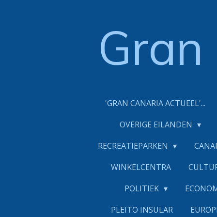
Ga
direct
Gran
naar
de
hoofdinhoud
'GRAN CANARIA ACTUEEL'...
OVERIGE EILANDEN
RECREATIEPARKEN
CANA
WINKELCENTRA
CULTU
POLITIEK
ECONO
PLEITO INSULAR
EUROP