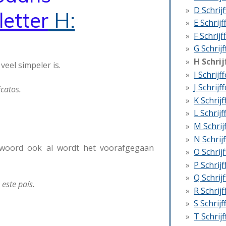
D Schrij
letter
H:
E Schrij
F Schrij
G Schrij
H Schri
veel simpeler is.
I Schrijf
J Schrijf
icatos.
K Schrij
L Schrij
M Schrij
N Schrij
mwoord ook al wordt het voorafgegaan
O Schrij
P Schrij
Q Schrij
este país.
R Schrij
S Schrij
T Schrij