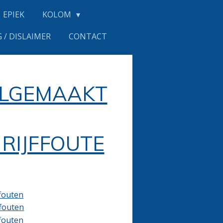
EPIEK
KOLOM
 / DISLAIMER
CONTACT
ELGEMAAKT
RIJFFOUTE
ffouten
ffouten
ffouten