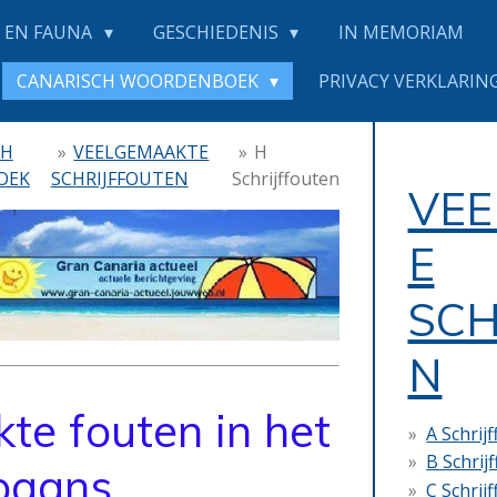
 EN FAUNA
GESCHIEDENIS
IN MEMORIAM
CANARISCH WOORDENBOEK
PRIVACY VERKLARING
CH
»
VEELGEMAAKTE
»
H
OEK
SCHRIJFFOUTEN
Schrijffouten
VE
E
SCH
N
te fouten in het
A Schrij
B Schrij
paans
C Schrij