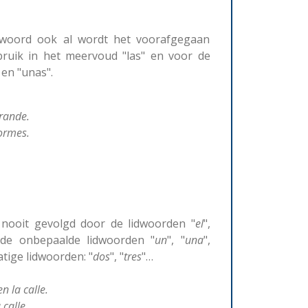
mwoord ook al wordt het voorafgegaan
bruik in het meervoud "las" en voor de
 en "unas".
rande.
rmes.
nooit gevolgd door de lidwoorden "
el
",
de onbepaalde lidwoorden "
un
", "
una
",
atige lidwoorden: "
dos
", "
tres
"…
n la calle.
 calle.