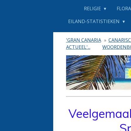
RELIGIE
FLORA
EILAND-STATISTIEKEN
'GRAN CANARIA
»
CANARIS
ACTUEEL'...
WOORDENB
Veelgemaak
S