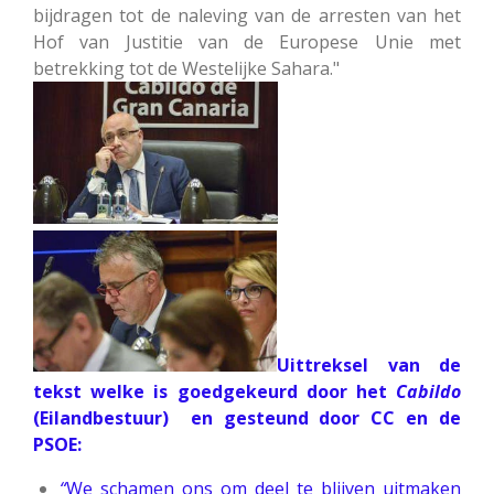
bijdragen tot de naleving van de arresten van het
Hof van Justitie van de Europese Unie met
betrekking tot de Westelijke Sahara."
Uittreksel van de
tekst welke is goedgekeurd door het
Cabildo
(Eilandbestuur) en gesteund door CC en de
PSOE:
“
We schamen ons om deel te blijven uitmaken