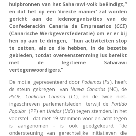
hulpbronnen van het Saharawi-volk beëindigt,”
en dat het op een ‘directe manier’ zal worden
gericht aan de ledenorganisaties van de
Confederación Canaria de Empresarios (
CCE
)
(Canarische Werkgeversfederatie) om er er bij
hen op aan te dringen, "hun activiteiten stop
te zetten, als ze die hebben, in de bezette
gebieden, totdat overeenstemming ius bereikt
met de legitieme Saharawi
vertegenwoordigers.”
De motie, gepresenteerd door
Podemos
(
Ps’
), heeft
de steun gekregen van
Nueva
Canarias
(NC), de
PSOE
,
Coalición
Canaria
(
CC
), en de twee niet-
ingeschreven parlementsleden, terwijl de
Partido
Popula
r (PP) en
Unidos
(
Ud’s
) tegen stemden. In het
voorstel - dat met 19 stemmen voor en acht tegen
is aangenomen - is ook goedgekeurd, "de
ondersteuning van gerechtelijke initiatieven die