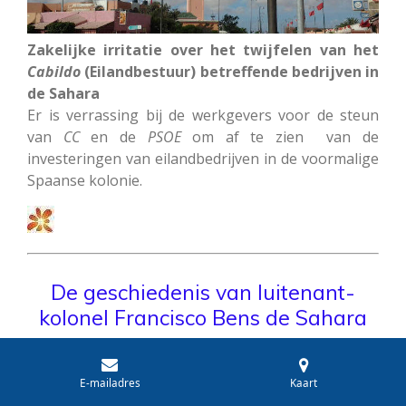
Zakelijke irritatie over het twijfelen van het
Cabildo
(Eilandbestuur) betreffende bedrijven in
de Sahara
Er is verrassing bij de werkgevers voor de steun
van
CC
en de
PSOE
om af te zien van de
investeringen van eilandbedrijven in de voormalige
Spaanse kolonie.
De geschiedenis van luitenant-
kolonel Francisco Bens de Sahara
SAHARA - donderdag 5 april 2018 - Hij moest zijn
verbeelding gebruiken om gevleugelde
E-mailadres
Kaart
telegrafie te gebruiken om de bestaande