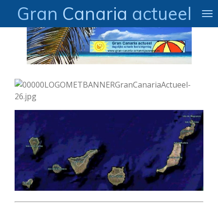
Gran
Canaria
actueel
Ga
direct
naar
de
hoofdinhoud