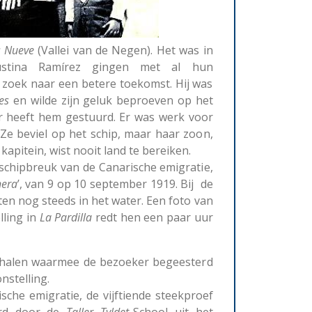
s Nueve
(Vallei van de Negen). Het was in
ustina Ramírez gingen met al hun
zoek naar een betere toekomst. Hij was
es
en wilde zijn geluk beproeven op het
er heeft hem gestuurd. Er was werk voor
Ze beviel op het schip, maar haar zoon,
apitein, wist nooit land te bereiken.
 schipbreuk van de Canarische emigratie,
nera
’, van 9 op 10 september 1919. Bij de
en nog steeds in het water. Een foto van
lling in
La Pardilla
redt hen een paar uur
erhalen waarmee de bezoeker begeesterd
nstelling.
che emigratie, de vijftiende steekproef
erd door de
Taller Tyldet
-School uit het