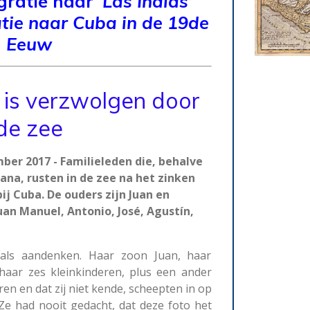
gratie naar
‘Las Indias’
tie naar Cuba
in de 19de
Eeuw
 is verzwolgen door
de zee
er 2017 - Familieleden die, behalve
na, rusten in de zee na het zinken
 bij Cuba. De ouders zijn Juan en
uan Manuel, Antonio, José, Agustín,
als aandenken. Haar zoon Juan, haar
haar zes kleinkinderen, plus een ander
n en dat zij niet kende, scheepten in op
Ze had nooit gedacht, dat deze foto het