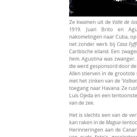
Ze kwamen uit de
Valle de lo
1919. Juan Brito en Ag
nakomelingen naar Cuba, op 
net zonder werk bij
Casa Fyff
Caribische eiland. Een zwag
hem. Agustina was zwanger. 
die werd gesponsord door de k
Allen stierven in de grootste
met het zinken van de ‘
Valba
toegang naar Havana. Ze rust
Luis Ojeda en een tentoonste
van de zee.
Het is slechts een van de v
kan raken in de
Magua
-tentoo
Herinneringen aan de Canaris
van oude foto's geselecte