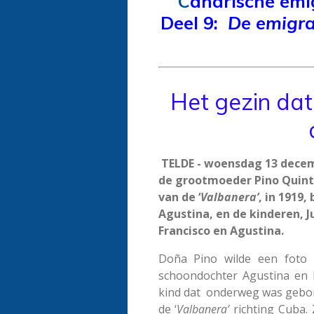
C
anarische emi
Deel 9:
De emigra
Het gezin dat
TELDE - woensdag 13 decemb
de grootmoeder Pino Quinta
van de ‘
Valbanera’
, in 1919,
Agustina, en de kinderen, J
Francisco en Agustina.
Doña Pino wilde een foto 
schoondochter Agustina en 
kind dat onderweg was gebore
de ‘
Valbanera’
richting Cuba. 