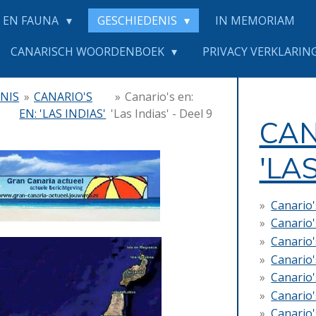
 EN FAUNA
GESCHIEDENIS
IN MEMORIAM
CANARISCH WOORDENBOEK
PRIVACY VERKLARING
NIS
»
CANARIO'S
»
Canario's en:
EN: 'LAS INDIAS'
'Las Indias' - Deel 9
CAN
'LA
Canario's
Canario's
Canario's
Canario's
Canario's
Canario's
Canario's