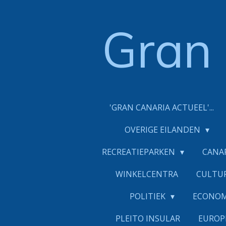
Ga
direct
Gran
naar
de
hoofdinhoud
'GRAN CANARIA ACTUEEL'...
OVERIGE EILANDEN
RECREATIEPARKEN
CANA
WINKELCENTRA
CULTU
POLITIEK
ECONO
PLEITO INSULAR
EUROP