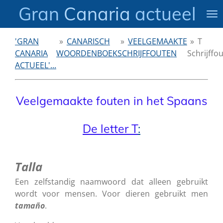
Gran
Canaria
actueel
Ga
direct
naar
'GRAN
»
CANARISCH
»
VEELGEMAAKTE
»
T
de
CANARIA
WOORDENBOEK
SCHRIJFFOUTEN
Schrijffo
hoofdinhoud
ACTUEEL'...
Veelgemaakte fouten in het Spaans
De letter T
:
Talla
Een zelfstandig naamwoord dat alleen gebruikt
wordt voor mensen. Voor dieren gebruikt men
tamaño
.