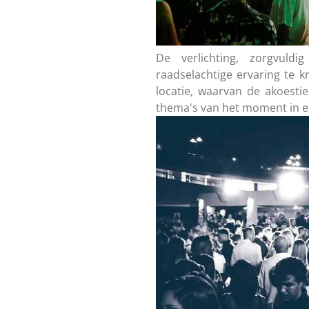
De verlichting, zorgvul
raadselachtige ervaring te 
locatie, waarvan de akoesti
thema's van het moment in ee