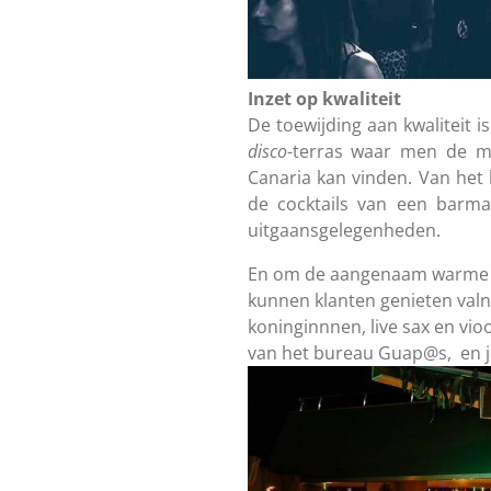
Inzet
op
kwaliteit
De toewijding aan kwaliteit 
disco
-terras waar men de m
Canaria kan vinden. Van het 
de cocktails van een barma
uitgaansgelegenheden.
En om de aangenaam warme z
kunnen klanten genieten val
koninginnnen, live sax en vio
van het bureau Guap@s, en jo