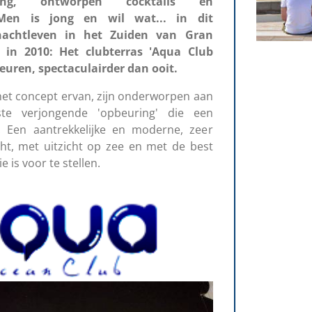
ening, ontworpen cocktails en
 Men is jong en wil wat... in dit
nachtleven in het Zuiden van Gran
 in 2010: Het clubterras 'Aqua Club
uren, spectaculairder dan ooit.
n het concept ervan, zijn onderworpen aan
e verjongende 'opbeuring' die een
ft: Een aantrekkelijke en moderne, zeer
cht, met uitzicht op zee en met de best
 is voor te stellen.