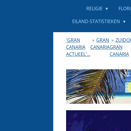
RELIGIE
FLOR
EILAND-STATISTIEKEN
'GRAN
»
GRAN
»
ZUIDO
CANARIA
CANARIA
GRAN
ACTUEEL'...
CANARIA