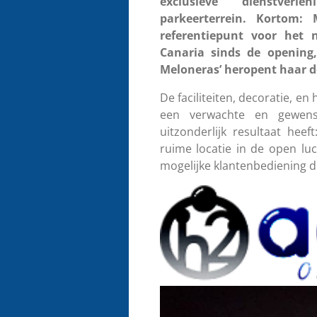
exclusieve dienstverl
parkeerterrein. Kortom:
referentiepunt voor het 
Canaria sinds de opening,
Meloneras’ heropent haar de
De faciliteiten, decoratie, e
een verwachte en gewenst
uitzonderlijk resultaat hee
ruime locatie in de open lu
mogelijke klantenbediening die