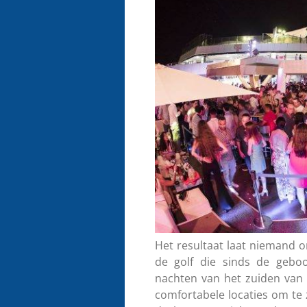
Het resultaat laat niemand o
de golf die sinds de geboo
nachten van het zuiden van 
comfortabele locaties om te z