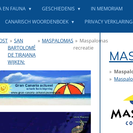
A EN FAUNA
GESCHIEDENIS
IN MEMORIAM
CANARISCH WOORDENBOEK
PRIVACY VERKLARING 
OST
»
SAN
»
MASPALOMAS
»
Maspalomas
BARTOLOMÉ
recreatie
MA
DE TIRAJANA
WIJKEN:
Maspalo
Maspalo