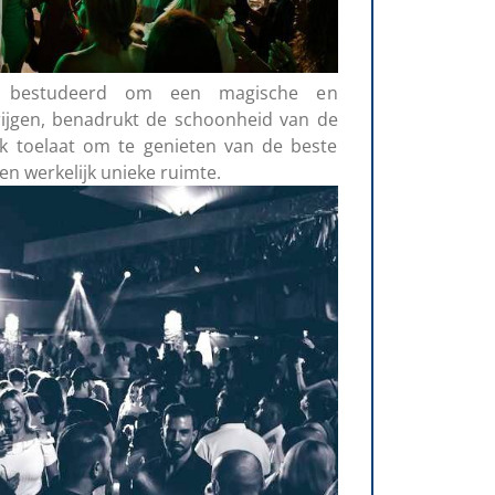
dig bestudeerd om een magische en
krijgen, benadrukt de schoonheid van de
ek toelaat om te genieten van de beste
n werkelijk unieke ruimte.