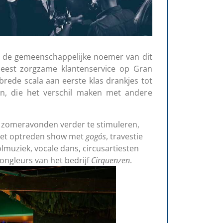
is de gemeenschappelijke noemer van dit
eest zorgzame klantenservice op Gran
brede scala aan eerste klas drankjes tot
n, die het verschil maken met andere
omeravonden verder te stimuleren,
net optreden show met
gogós
, travestie
olmuziek, vocale dans, circusartiesten
ngleurs van het bedrijf
Cirquenzen
.