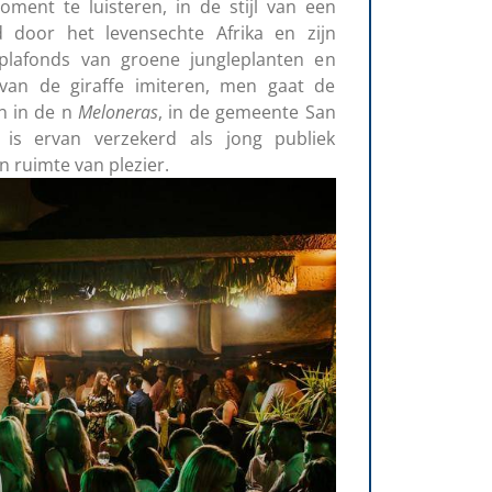
ment te luisteren, in de stijl van een
d door het levensechte Afrika en zijn
plafonds van groene jungleplanten en
van de giraffe imiteren, men gaat de
en in de n
Meloneras
, in de gemeente San
 is ervan verzekerd als jong publiek
n ruimte van plezier.