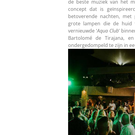
de beste muziek van het mo
concept dat is geïnspireer
betoverende nachten, met 
grote lampen die de huid 
vernieuwde ‘
Aqua
Club
’ binn
Bartolomé de Tirajana, en
ondergedompeld te zijn in ee