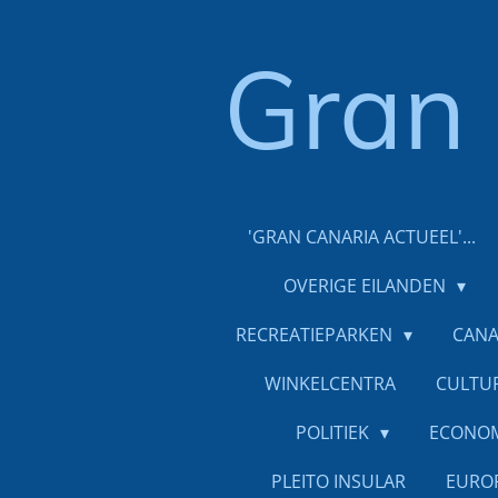
Ga
direct
Gran
naar
de
hoofdinhoud
'GRAN CANARIA ACTUEEL'...
OVERIGE EILANDEN
RECREATIEPARKEN
CANA
WINKELCENTRA
CULTU
POLITIEK
ECONO
PLEITO INSULAR
EURO