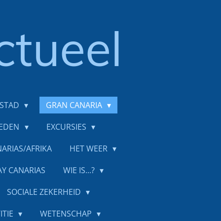
ctueel
DSTAD
GRAN CANARIA
IEDEN
EXCURSIES
ARIAS/AFRIKA
HET WEER
AY CANARIAS
WIE IS...?
SOCIALE ZEKERHEID
ITIE
WETENSCHAP