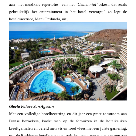
aan het muzikale repertoire van het ‘
Centennial’
orkest, dat zoals
gebruikelijk het entertainment in het hotel verzorgt,” zo legt de
hoteldirectrice, Mapi Ortihuela, uit,.
Gloria Palace San Agustín
Met een volledige hotelbezetting en dit jaar een grote toestroom aan
Franse bezoekers, kookt men op de fornuizen in de hotelkeuken
kreeftgarnalen en bereid men vis en rood vlees met een juiste garnering,
wat de Baskische hotelketen vergezelt laat gaan van een eerbetoon aan