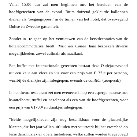
Vanaf 15:00 uur zal men beginnen met het bereiden van de
hoofdgerechten van de avond. Ruim duizend gekleurde ballonnen
dienen als ‘toegangspoort’ in de tuinen van het hotel, dat overwegend
Duitse en Zweedse gasten telt.
Zonder in te gaan op het vernieuwen van de kerstdecoraties van de
hotelaccommodaties, biedt: ‘
Villa del Conde’
haar bezoekers diverse
mogelijkheden, zowel culinair, als muzikaal.
Een buffet met internationale gerechten bestaat deze Oudejaarsavond
uit een keur aan vlees en vis voor een prijs van €125,= per persoon,
waarbij de drankjes zijn inbegrepen, evenals de
cotillón
(troep-zak).
In het thema-restaurant zet men eveneens in op een asperge-mousse met
kwartelborst, truffel en hazelnoot als een van de hoofdgerechten, voor
een prijs van €170,= en drankjes inbegrepen.
“Beide mogelijkheden zijn nog beschikbaar voor de plaatselijke
klanten, die het jaar willen uitluiden met vuurwerk bij het zwembad op
Ierse dansmuziek en opera melodieën, welke zullen worden toegevoegd