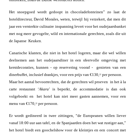
Het snoepgoed wordt gedoopt in chocoladefonteinen” zo laat de
hoteldirecteur, David Morales, weten, terwijl hij verzekert, dat men dit
jaar een versterkte culinaire inspanning levert voor het oudejaarsbanket
met nog meer gevogelte, wild en internationale gerechten, zoals die uit
de Japanse Keuken.
Canarische klanten, die niet in het hotel logeren, maar die wel willen
deelnemen aan het oudejaarsdiner in een sfeervolle omgeving met
kerstdecoraties, kunnen - op reservering vooraf - genieten van een
dinerbuffet, inclusief drankjes, voor een prijs van €130,= per persoon.
Maar het aantal bevoorrechten, dat de gerechten wil proeven in het à la
carte restaurant ‘
Akara
’ is beperkt, de accommodatie is dan ook
volgeboekt en het hotel kan niet meer gasten aannemen, voor een
menu van €170,= per persoon.
Er wordt gedineerd in twee zittingen, “de Europeanen willen liever
vanaf 18:00 uur aan tafel, en de Spanjaarden doen het wat rustiger aan,”
het hotel biedt een goochelshow voor de kleintjes en een concert met