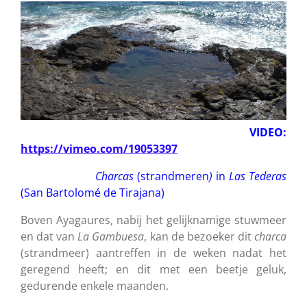
VIDEO:
https://vimeo.com/19053397
Charcas
(strandmeren
)
in
Las Tederas
(San Bartolomé de Tirajana)
Boven Ayagaures, nabij het gelijknamige stuwmeer
en dat van
La Gambuesa
, kan de bezoeker dit
charca
(strandmeer) aantreffen in de weken nadat het
geregend heeft; en dit met een beetje geluk,
gedurende enkele maanden.