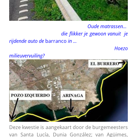
Oude matrassen...
die flikker je gewoon vanuit je
rijdende auto de
barranco
in ...
Hoezo
milieuvervuiling?
Deze kwestie is aangekaart door de burgemeesters
van Santa Lucía, Dunia González; van Agüimes,