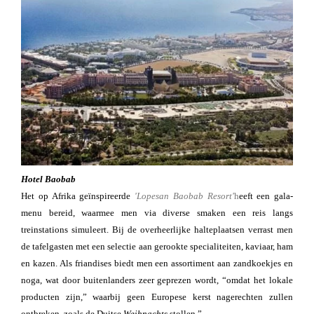
Hotel Baobab
Het op Afrika geïnspireerde
'Lopesan Baobab Resort'
h
eeft een gala-
menu bereid, waarmee men via diverse smaken een reis langs
treinstations simuleert. Bij de overheerlijke halteplaatsen verrast men
de tafelgasten met een selectie aan gerookte specialiteiten, kaviaar, ham
en kazen. Als friandises biedt men een assortiment aan zandkoekjes en
noga, wat door buitenlanders zeer geprezen wordt, “omdat het lokale
producten zijn,” waarbij geen Europese kerst nagerechten zullen
ontbreken, zoals de Duitse
Weihnachts
stollen.”