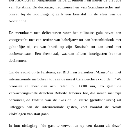
Het
RIU
-hotel in Maspalomas herbergt binnen haar muren de vreugde
van Kerstmis. De decoratie, traditioneel en van Scandinavische snit,
omvat bij de hoofdingang zelfs een kerststal in de sfeer van de
Noordpool
De menukaart met delicatessen voor het culinaire gala bevat een
voorgerecht met een terrine van kabeljauw tot aan hertenbiefstuk met
gekonfijte ui; en van kreeft op zijn Russisch tot aan eend met
bosbessensaus. Een feestmaal, waaraan alleen hotelgasten kunnen
deelnemen.
Om de avond op te luisteren, zet RIU haar huisorkest ‘
Azzaro’
in, met
internationale melodieën tot aan de meest Caraïbische akkoorden. “We
proosten in meer dan acht talen tot 03:00 uur,” zo geeft de
verwachtingsvolle directeur Roberto Jiménez toe, die samen met zijn
personeel, de traditie van de
uvas de la suerte
(geluksdruiven) zal
uitleggen aan de internationale gasten, kort voordat de twaalf
klokslagen van start gaan.
In hun uitdaging; “de gast te verwennen op een datum als deze”