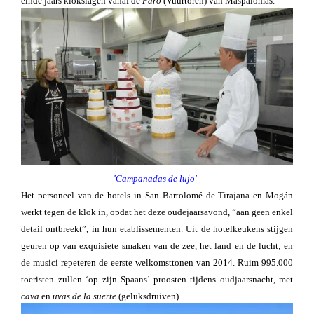
einde jaars klokslagen vanaf de
Faro
(Vuurtoren) van Maspalomas.
'Campanadas de lujo'
Het personeel van de hotels in San Bartolomé de Tirajana en Mogán
werkt tegen de klok in, opdat het deze oudejaarsavond, “aan geen enkel
detail ontbreekt”, in hun etablissementen. Uit de hotelkeukens stijgen
geuren op van exquisiete smaken van de zee, het land en de lucht; en
de musici repeteren de eerste welkomsttonen van 2014. Ruim 995.000
toeristen zullen ‘op zijn Spaans’ proosten tijdens oudjaarsnacht, met
cava
en
uvas de la suerte
(geluksdruiven).