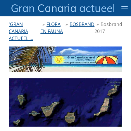
Gran
Canaria
actueel
Ga
direct
naar
'GRAN
»
FLORA
»
BOSBRAND
»
Bosbrand
de
CANARIA
EN FAUNA
2017
hoofdinhoud
ACTUEEL'...