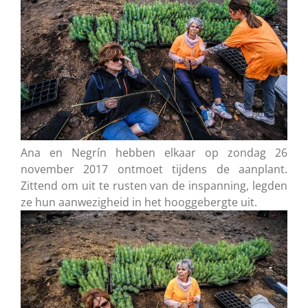
Ana en Negrín hebben elkaar op zondag 26
november 2017 ontmoet tijdens de aanplant.
Zittend om uit te rusten van de inspanning, legden
ze hun aanwezigheid in het hooggebergte uit.