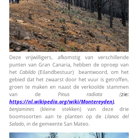
Deze vrijwilligers, afkomstig van verschillende
punten van Gran Canaria, hebben de oproep van
het
Cabildo
(Eilandbestuur) beantwoord, om het
gebied dat het zwaarst door het vuur is getroffen,
groen te maken en naast de verkoolde stammen
van de
Pinus
radiata (
zie:
https://nl.wikipedia.org/wiki/Montereyden
)
,
benjamines
(kleine stekken) van deze drie
boomsoorten aan te planten op de
Llanos del
Salado
, in de gemeente San Mateo.