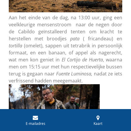
Aan het einde van de dag, na 13:00 uur, ging een
veelkleurige mensenstroom naar de negen door
de Cabildo geïnstalleerd tenten om kracht te
herstellen met broodjes
pata
( fricandeau) en
tortilla
(omelet), sappen uit tetrabrik in persoonlijk
formaat, en een banaan, of appel als nagerecht,
wat men kon geniet in
El Cortijo de Huerta
, waarna
men om 15:15 uur met hun respectievelijke bussen
terug is gegaan naar
Fuente Luminosa,
nadat ze iets
verfrissend hadden meegemaakt.
E-mailadres
Kaart