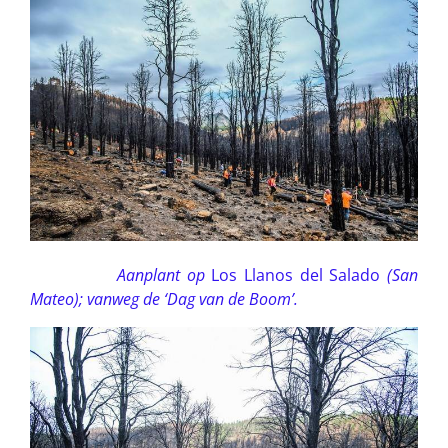
Aanplant op
Los Llanos del Salado
(San
Mateo); vanweg de ‘Dag van de Boom’.