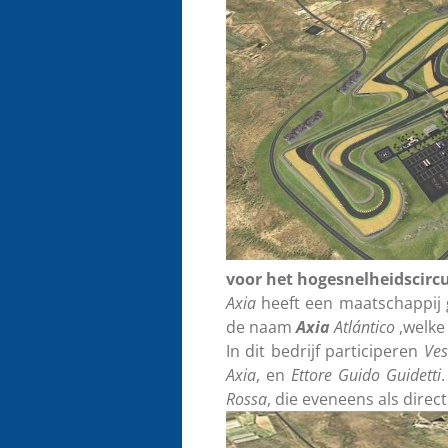
voor het hogesnelheidscircu
Axia
heeft een maatschappij 
de naam
Axia
Atlántico
,welke 
In dit bedrijf participeren
Ves
Axia
, en
Ettore Guido Guidetti
Rossa
, die eveneens als direc