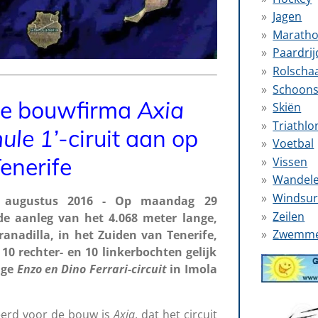
Jagen
Marath
Paardri
Rolscha
Schoons
nse bouwfirma
Axia
Skiën
Triathlo
ule 1’
-ciruit aan op
Voetbal
enerife
Vissen
Wandel
Windsur
0 augustus 2016 - Op maandag 29
Zeilen
e aanleg van het 4.068 meter lange,
Zwemm
ranadilla, in het Zuiden van Tenerife,
10 rechter- en 10 linkerbochten gelijk
nge
Enzo en Dino Ferrari-circuit
in Imola
teerd voor de bouw is
Axia
, dat het circuit