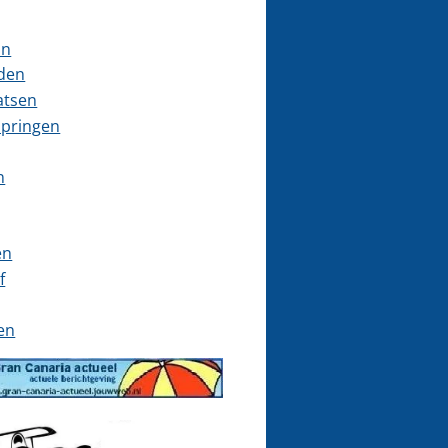
on
jden
atsen
pringen
n
en
f
en