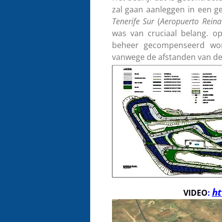
zal gaan aanleggen in een ge
Tenerife Sur
(
Aeropuerto Reina
was van cruciaal belang. o
beheer gecompenseerd wor
vanwege de afstanden van de
ht
VIDEO
: