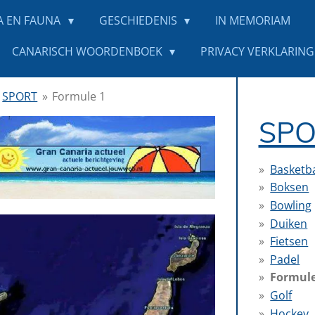
A EN FAUNA
GESCHIEDENIS
IN MEMORIAM
CANARISCH WOORDENBOEK
PRIVACY VERKLARING 
SPORT
»
Formule 1
SPO
Basketb
Boksen
Bowling
Duiken
Fietsen
Padel
Formule
Golf
Hockey