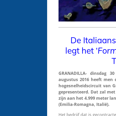
De Italiaa
legt het ‘
Form
T
GRANADILLA- dinsdag 3
augustus 2016 heeft men d
hogesnelheidscircuit van G
gepresenteerd. Dat zal met 
zijn aan het 4.999 meter la
(Emilia-Romagna, Italië).
Het bedrijf dat is gecontrac