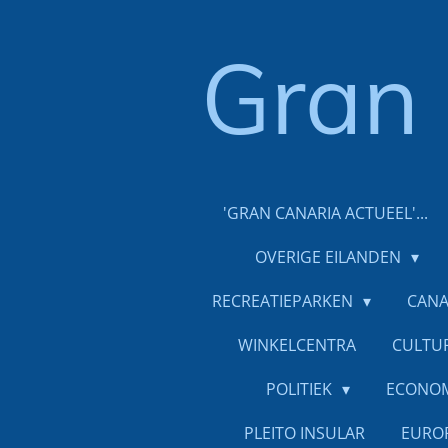
Ga
direct
Gran
naar
de
hoofdinhoud
'GRAN CANARIA ACTUEEL'...
OVERIGE EILANDEN
RECREATIEPARKEN
CANA
WINKELCENTRA
CULTU
POLITIEK
ECONO
PLEITO INSULAR
EURO