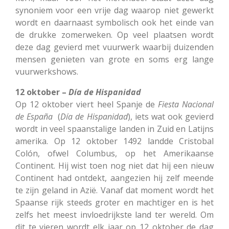
synoniem voor een vrije dag waarop niet gewerkt
wordt en daarnaast symbolisch ook het einde van
de drukke zomerweken. Op veel plaatsen wordt
deze dag gevierd met vuurwerk waarbij duizenden
mensen genieten van grote en soms erg lange
vuurwerkshows.
12 oktober –
Día de Hispanidad
Op 12 oktober viert heel Spanje de
Fiesta Nacional
de España
(
Día de Hispanidad
), iets wat ook gevierd
wordt in veel spaanstalige landen in Zuid en Latijns
amerika. Op 12 oktober 1492 landde Cristobal
Colón, ofwel Columbus, op het Amerikaanse
Continent. Hij wist toen nog niet dat hij een nieuw
Continent had ontdekt, aangezien hij zelf meende
te zijn geland in Azië. Vanaf dat moment wordt het
Spaanse rijk steeds groter en machtiger en is het
zelfs het meest invloedrijkste land ter wereld. Om
dit te vieren wordt elk jaar op 12 oktober de dag