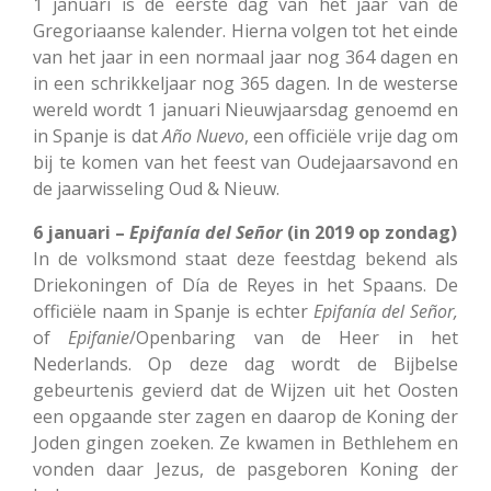
1 januari is de eerste dag van het jaar van de
Gregoriaanse kalender. Hierna volgen tot het einde
van het jaar in een normaal jaar nog 364 dagen en
in een schrikkeljaar nog 365 dagen. In de westerse
wereld wordt 1 januari Nieuwjaarsdag genoemd en
in Spanje is dat
Año
Nuevo
, een officiële vrije dag om
bij te komen van het feest van Oudejaarsavond en
de jaarwisseling Oud & Nieuw.
6 januari –
Epifanía del Señor
(in 2019 op zondag)
In de volksmond staat deze feestdag bekend als
Driekoningen of Día de Reyes in het Spaans. De
officiële naam in Spanje is echter
Epifanía
del
Señor,
of
Epifanie
/Openbaring van de Heer in het
Nederlands. Op deze dag wordt de Bijbelse
gebeurtenis gevierd dat de Wijzen uit het Oosten
een opgaande ster zagen en daarop de Koning der
Joden gingen zoeken. Ze kwamen in Bethlehem en
vonden daar Jezus, de pasgeboren Koning der