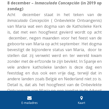
8 december –
Inmaculada Concepción
(in 2019 op
zondag)
Acht december staat in het teken van de
Inmaculada
Concepción
( Onbevlekte Ontvangenis)
van Maria wat een dogma van de Katholieke Kerk
is, dat met een hoogfeest gevierd wordt op acht
december, negen maanden voor het feest van de
geboorte van Maria op acht september. Het dogma
bevestigt de bijzondere status van Maria, door te
stellen dat zij verwekt werd en ter wereld kwam
zonder met de erfzonde te zijn bevlekt. In Spanje en
vele andere katholieke landen is deze dag een
feestdag en dus ook een vrije dag, terwijl dat in
andere landen zoals België en Nederland niet zo is.
Detail is, dat als het hoogfeest van de Onbevlekte
Ontvangenis van Maria op een zondag in de Advent
valt, wordt het verplaatst naar negen december,
iets wat in het jaar 2019 zal gebeuren.
E-mailadres
Kaart