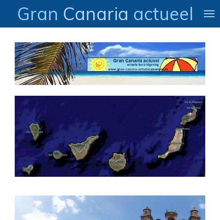
Gran
Canaria
actueel
Ga
direct
naar
de
hoofdinhoud