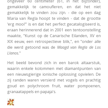
ongeveer 60 centimeter (61, in het bijzonder),
gemakkelijk te camoufleren, en dat het niet
gemakkelijk te vinden zou zijn.
- die op een dag
Maria van Regla hoopt te vinden - dat de grootte
‘erg mooi"’ is en dat het perfect gecatalogiseerd is,
eraan herinnerend dat in 2001 een tentoonstelling
maakte, "Kunst op de Canarische Eilanden, XV en
XIX eeuw, een retrospectieve blik,", en "onder alle
die werd getoond was de
Maagd van Regla de Los
Llanos.
"
Het beeld bevond zich in een barok altaarstuk,
waarin enkele kolommen met diamantpunten van
een nieuwsgierige ionische oplossing opvielen.
De
zij randen waren versierd met vogels en prachtig
goud en polychroom fruit, water pompoenen,
granaatappels en papaja's.