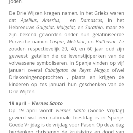
Joden.
De Drie Wijzen kregen namen. In het Grieks waren
dat
Apellius
,
Amerius,
en
Damascus
, in het
Hebreeuws
Galgalat
,
Malgalat,
en
Sarathin
, maar ze
zijn bekend geworden onder hun gelatiniseerde
Perzische namen
Caspar
,
Melchior
, en
Balthasar
. Ze
zouden respectievelijk 20, 40, en 60 jaar oud zijn
geweest; getallen die de levenstijdperken van de
volwassene symboliseren. In Spanje vinden op vijf
januari overal
Cabalgatas
de
Reyes
Mago,s
ofwel
Driekoningenoptochten , plaats en krijgen de
kinderen op zes januari hun geschenken van de
Drie Wijzen.
19 april –
Viernes Santo
Op 19 april wordt
Viernes
Santo
(Goede Vrijdag)
gevierd wat een nationale feestdag is in Spanje.
Goede Vrijdag is de vrijdag voor Pasen. Op deze dag
herdenken christenen de kruisiging en dood van