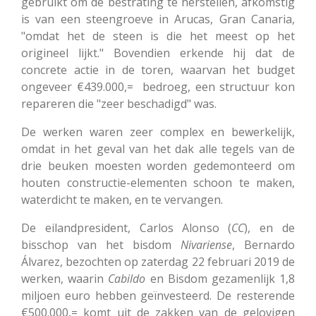
gebruikt om de bestrating te herstellen, afkomstig
is van een steengroeve in Arucas, Gran Canaria,
"omdat het de steen is die het meest op het
origineel lijkt." Bovendien erkende hij dat de
concrete actie in de toren, waarvan het budget
ongeveer €439.000,= bedroeg, een structuur kon
repareren die "zeer beschadigd" was.
De werken waren zeer complex en bewerkelijk,
omdat in het geval van het dak alle tegels van de
drie beuken moesten worden gedemonteerd om
houten constructie-elementen schoon te maken,
waterdicht te maken, en te vervangen.
De eilandpresident, Carlos Alonso (
CC
), en de
bisschop van het bisdom
Nivariense
, Bernardo
Álvarez, bezochten op zaterdag 22 februari 2019 de
werken, waarin
Cabildo
en Bisdom gezamenlijk 1,8
miljoen euro hebben geïnvesteerd. De resterende
€500.000,= komt uit de zakken van de gelovigen