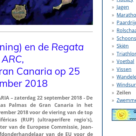
Jagen
Marath
Paardri
Rolscha
Schoons
ning) en de
Regata
Skiën
Triathlo
ARC,
Voetbal
ran Canaria op 25
Vissen
Wandel
mber 2018
Windsur
Zeilen
A – zaterdag 22 september 2018 - De
Zwemm
Las Palmas de Gran Canaria in het
ember 2018 voor de viering van de top
éricas (RUP) (ultraperifere regio's),
ter van de Europese Commissie, Jean-
ofdonderhandelaar van de EU voor de