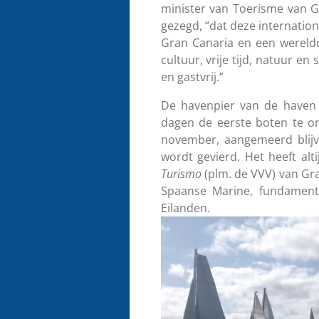
minister van Toerisme van Gr
gezegd, “dat deze internation
Gran Canaria en een wereldd
cultuur, vrije tijd, natuur en 
en gastvrij.”
De havenpier van de haven
dagen de eerste boten te on
november, aangemeerd blijve
wordt gevierd. Het heeft al
Turismo
(plm. de VVV) van Gra
Spaanse Marine, fundament
Eilanden.