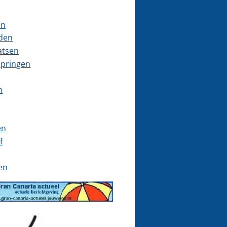
on
jden
atsen
pringen
n
en
f
en