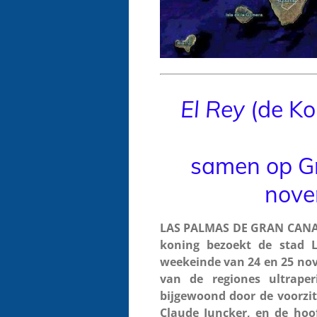
El
Rey
(de Ko
samen op G
nove
LAS PALMAS DE GRAN CANARI
koning bezoekt de stad 
weekeinde van 24 en 25 nov
van de regiones ultraperif
bijgewoond door de voorzit
Claude Juncker, en de ho