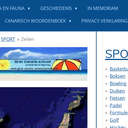
A EN FAUNA
GESCHIEDENIS
IN MEMORIAM
CANARISCH WOORDENBOEK
PRIVACY VERKLARING 
SPORT
»
Zeilen
SPO
Basketb
Boksen
Bowling
Duiken
Fietsen
Padel
Formule
Golf
Hockey