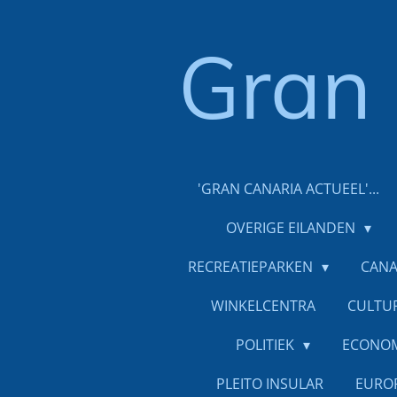
Ga
direct
Gran
naar
de
hoofdinhoud
'GRAN CANARIA ACTUEEL'...
OVERIGE EILANDEN
RECREATIEPARKEN
CANA
WINKELCENTRA
CULTU
POLITIEK
ECONO
PLEITO INSULAR
EURO