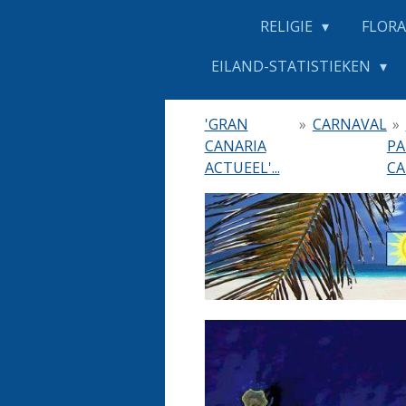
RELIGIE
FLORA
EILAND-STATISTIEKEN
'GRAN
»
CARNAVAL
»
CANARIA
PA
ACTUEEL'...
CA