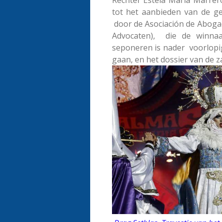
tot het aanbieden van de g
door de Asociación de Abogad
Advocaten), die de winnaa
seponeren is nader voorlopig
gaan, en het dossier van de 