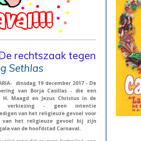
De rechtszaak tegen
a
g Sethlas
IA- dinsdag 19 december 2017 - De
oering van Borja Casillas - die een
H. Maagd en Jezus Christus in de
ie verkiezing - geen intentie
digen van het religieuze gevoel voor
van het religieuze gevoel bij zijn
 gala van de hoofdstad Carnaval.
o wijst erop dat er geen bedoeling was