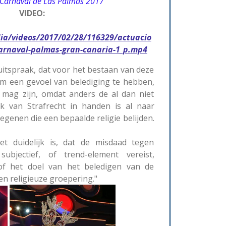
t Carnaval de Las Palmas 2017
O:
dia/videos/2017/02/28/116329/actuacio
carnaval-palmas-gran-canaria-1_p.mp4
 uitspraak, dat voor het bestaan van deze
om een gevoel van belediging te hebben,
k mag zijn, omdat anders de al dan niet
 van Strafrecht in handen is al naar
genen die een bepaalde religie belijden.
het duidelijk is, dat de misdaad tegen
ubjectief, of trend-element vereist,
 of het doel van het beledigen van de
en religieuze groepering."