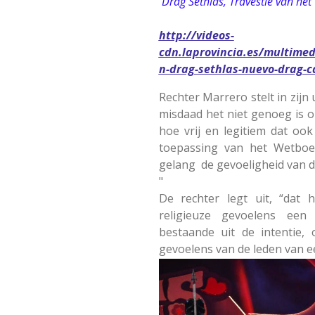
Drag Sethlas, Travestie van he
VIDE
http://videos-
cdn.laprovincia.es/multime
n-drag-sethlas-nuevo-drag-
Rechter Marrero stelt in zijn
misdaad het niet genoeg is 
hoe vrij en legitiem dat oo
toepassing van het Wetboek
gelang de gevoeligheid van de
"
De rechter legt uit, “dat 
religieuze gevoelens een s
bestaande uit de intentie,
gevoelens van de leden van e