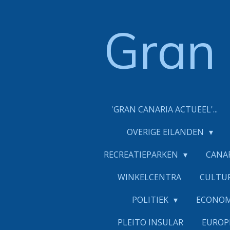
Ga
direct
Gran
naar
de
hoofdinhoud
'GRAN CANARIA ACTUEEL'...
OVERIGE EILANDEN
RECREATIEPARKEN
CANA
WINKELCENTRA
CULTU
POLITIEK
ECONO
PLEITO INSULAR
EUROP