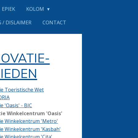
EPIEK
KOLOM
 / DISLAIMER
CONTACT
OVATIE-
IEDEN
e Toeristische Wet
RIA
e 'Oasis' - BIC
ie Winkelcentrum 'Oasis'
ie Winkelcentrum 'Metro'
ie Winkelcentrum 'Kasbah'
e Winkelcentrum 'Cita'