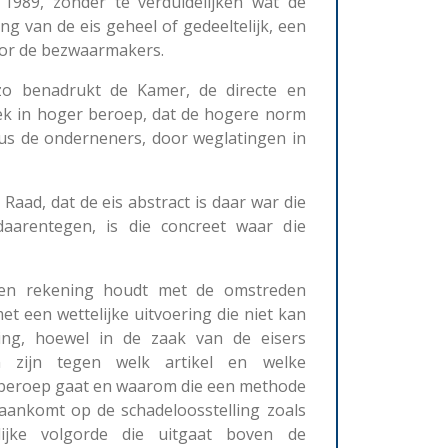
1989, zonder te verduidelijken wat de
g van de eis geheel of gedeeltelijk, een
oor de bezwaarmakers.
 zo benadrukt de Kamer, de directe en
oek in hoger beroep, dat de hogere norm
us de onderneners, door weglatingen in
aad, dat de eis abstract is daar war die
 daarentegen, is die concreet waar die
men rekening houdt met de omstreden
met een wettelijke uitvoering die niet kan
aring, hoewel in de zaak van de eisers
n zijn tegen welk artikel en welke
 beroep gaat en waarom die een methode
aankomt op de schadeloosstelling zoals
lijke volgorde die uitgaat boven de