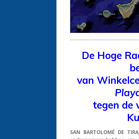
De Hoge Raa
b
van Winkelce
Play
tegen de 
Ku
SAN BARTOLOMÉ DE TIRAJ