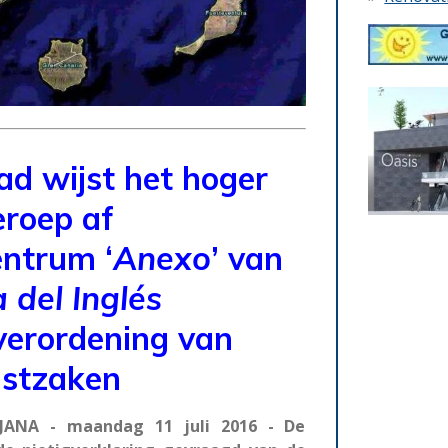
d wijst het hoger
eroep af
ntrum ‘
Anexo
’ van
a
del
Inglés
verordening van
stzaken
ANA - maandag 11 juli 2016 - De