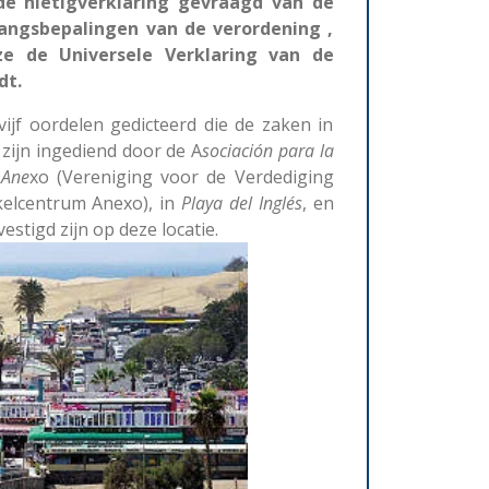
 nietigverklaring gevraagd van de
angsbepalingen van de verordening ,
e de Universele Verklaring van de
dt.
ijf oordelen gedicteerd die de zaken in
zijn ingediend door de A
sociación para la
 Ane
xo (Vereniging voor de Verdediging
kelcentrum Anexo), in
Playa
del
Inglés
, en
estigd zijn op deze locatie.