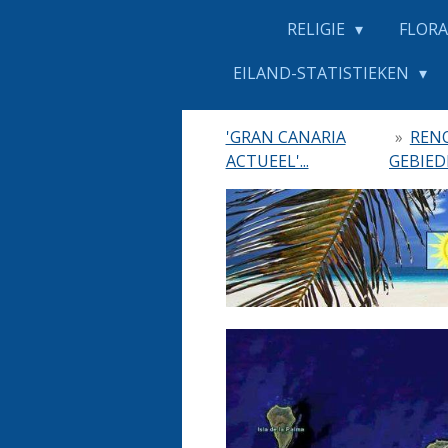
RELIGIE
FLORA
EILAND-STATISTIEKEN
'GRAN CANARIA
»
RENO
ACTUEEL'...
GEBIE