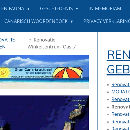
 EN FAUNA
GESCHIEDENIS
IN MEMORIAM
CANARISCH WOORDENBOEK
PRIVACY VERKLARING
VATIE-
»
Renovatie
DEN
Winkelcentrum 'Oasis'
REN
GEB
Renovati
MORATO
Renovati
Renovat
Renovat
Renovat
Renovati