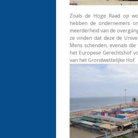
Zoals de Hoge Raad op woe
hebben de ondernemers om 
meerderheid van de overgan
ze vinden dat deze de Unive
Mens schenden, evenals die 
het Europese Gerechtshof vo
van het Grondwettelijke Hof.