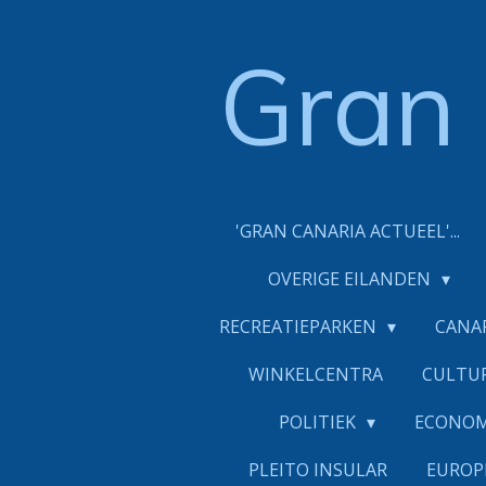
Ga
direct
Gran
naar
de
hoofdinhoud
'GRAN CANARIA ACTUEEL'...
OVERIGE EILANDEN
RECREATIEPARKEN
CANA
WINKELCENTRA
CULTU
POLITIEK
ECONO
PLEITO INSULAR
EUROP