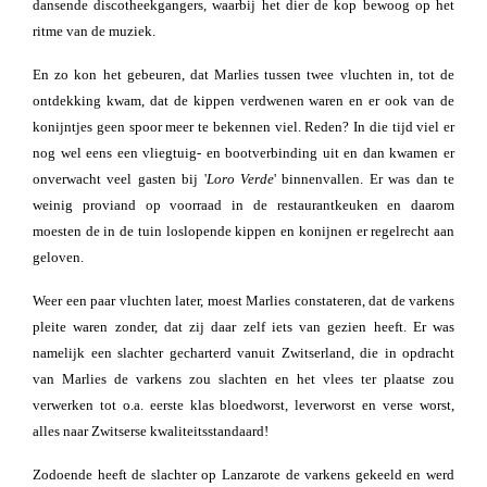
dansende discotheekgangers, waarbij het dier de kop bewoog op het
ritme van de muziek.
En zo kon het gebeuren, dat Marlies tussen twee vluchten in, tot de
ontdekking kwam, dat de kippen verdwenen waren en er ook van de
konijntjes geen spoor meer te bekennen viel. Reden? In die tijd viel er
nog wel eens een vliegtuig- en bootverbinding uit en dan kwamen er
onverwacht veel gasten bij '
Loro Verde
' binnenvallen. Er was dan te
weinig proviand op voorraad in de restaurantkeuken en daarom
moesten de in de tuin loslopende kippen en konijnen er regelrecht aan
geloven.
Weer een paar vluchten later, moest Marlies constateren, dat de varkens
pleite waren zonder, dat zij daar zelf iets van gezien heeft. Er was
namelijk een slachter gecharterd vanuit Zwitserland, die in opdracht
van Marlies de varkens zou slachten en het vlees ter plaatse zou
verwerken tot o.a. eerste klas bloedworst, leverworst en verse worst,
alles naar Zwitserse kwaliteitsstandaard!
Zodoende heeft de slachter op Lanzarote de varkens gekeeld en werd