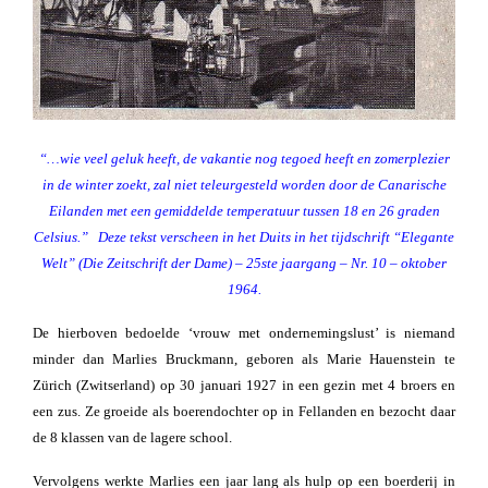
“…wie veel geluk heeft, de vakantie nog tegoed heeft en zomerplezier
in de winter zoekt, zal niet teleurgesteld worden door de Canarische
Eilanden met een gemiddelde temperatuur tussen 18 en 26 graden
Celsius.”
Deze tekst verscheen in het Duits in het tijdschrift “Elegante
Welt” (Die Zeitschrift der Dame) – 25ste jaargang – Nr. 10 – oktober
1964.
De hierboven bedoelde ‘vrouw met ondernemingslust’ is niemand
minder dan Marlies Bruckmann, geboren als Marie Hauenstein te
Zürich (Zwitserland) op 30 januari 1927 in een gezin met 4 broers en
een zus. Ze groeide als boerendochter op in Fellanden en bezocht daar
de 8 klassen van de lagere school.
Vervolgens werkte Marlies een jaar lang als hulp op een boerderij in