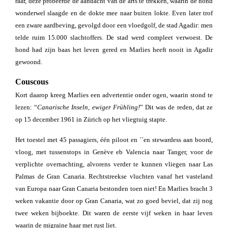
raar, deze probeerde de aandacht van de arts te trekken, waarin de hond
wonderwel slaagde en de dokte mee naar buiten lokte. Even later trof
een zware aardbeving, gevolgd door een vloedgolf, de stad Agadir: men
telde ruim 15.000 slachtoffers. De stad werd compleet verwoest. De
hond had zijn baas het leven gered en Marlies heeft nooit in Agadir
gewoond.
Couscous
Kort daarop kreeg Marlies een advertentie onder ogen, waarin stond te
lezen: “
Canarische Inseln, ewiger Frühling!
” Dit was de reden, dat ze
op 15 december 1961 in Zürich op het vliegtuig stapte.
Het toestel met 45 passagiers, één piloot en ´´en stewardess aan boord,
vloog, met tussenstops in Genève eb Valencia naar Tanger, voor de
verplichte overnachting, alvorens verder te kunnen vliegen naar Las
Palmas de Gran Canaria. Rechtstreekse vluchten vanaf het vasteland
van Europa naar Gran Canaria bestonden toen niet! En Marlies bracht 3
weken vakantie door op Gran Canaria, wat zo goed beviel, dat zij nog
twee weken bijboekte. Dit waren de eerste vijf weken in haar leven
waarin de migraine haar met rust liet.