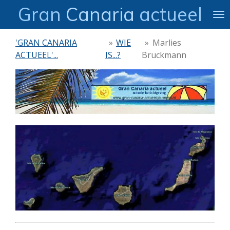
Gran
Canaria
actueel
Ga
direct
naar
'GRAN CANARIA
»
WIE
»
Marlies
de
ACTUEEL'...
IS...?
Bruckmann
hoofdinhoud