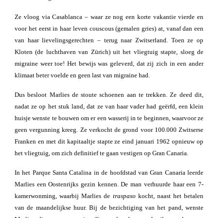
Ze vloog via Casablanca – waar ze nog een korte vakantie vierde en
voor het eerst in haar leven couscous (gemalen gries) at, vanaf dan een
van haar lievelingsgerechten – terug naar Zwitserland. Toen ze op
Kloten (de luchthaven van Zürich) uit het vliegtuig stapte, sloeg de
migraine weer toe! Het bewijs was geleverd, dat zij zich in een ander
klimaat beter voelde en geen last van migraine had.
Dus besloot Marlies de stoute schoenen aan te trekken. Ze deed dit,
nadat ze op het stuk land, dat ze van haar vader had geërfd, een klein
huisje wenste te bouwen om er een wasserij in te beginnen, waarvoor ze
geen vergunning kreeg. Ze verkocht de grond voor 100.000 Zwitserse
Franken en met dit kapitaaltje stapte ze eind januari 1962 opnieuw op
het vliegtuig, om zich definitief te gaan vestigen op Gran Canaria.
In het Parque Santa Catalina in de hoofdstad van Gran Canaria leerde
Marlies een Oostenrijks gezin kennen. De man verhuurde haar een 7-
kamerwonming, waarbij Marlies de
traspaso
kocht, naast het betalen
van de maandelijkse huur. Bij de bezichtiging van het pand, wenste