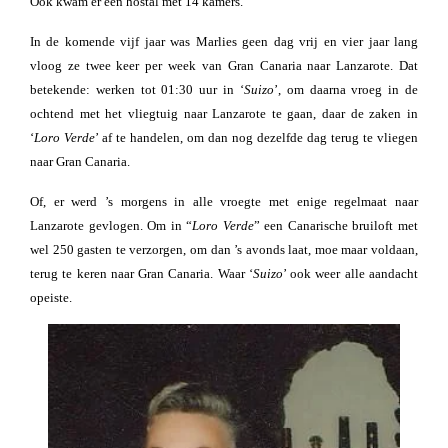
Ook kwam er een hostal met 14 kamers.
In de komende vijf jaar was Marlies geen dag vrij en vier jaar lang
vloog ze twee keer per week van Gran Canaria naar Lanzarote. Dat
betekende: werken tot 01:30 uur in ‘
Suizo
’, om daarna vroeg in de
ochtend met het vliegtuig naar Lanzarote te gaan, daar de zaken in
‘
Loro Verde
’ af te handelen, om dan nog dezelfde dag terug te vliegen
naar Gran Canaria.
Of, er werd ’s morgens in alle vroegte met enige regelmaat naar
Lanzarote gevlogen. Om in “
Loro Verde
” een Canarische bruiloft met
wel 250 gasten te verzorgen, om dan ’s avonds laat, moe maar voldaan,
terug te keren naar Gran Canaria. Waar ‘
Suizo
’ ook weer alle aandacht
opeiste.