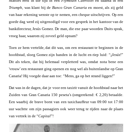
Marlies reed in die tijd in een
Plymouth Cabriolet
en daarna in een
Triumph
, was klant bij de
Banco Gran Canaria
en moest, als zij geld
van haar rekening wenste op te nemen, een cheque uitschrijven. Op een
goede dag werd zij uitgenodigd voor een gesprek in het kantoor van de
bankdirecteur, Jesús Gomez. De man, die ene paar woorden Duits sprak,
vroeg haar, waarom zij zoveel geld opnam?
Toen ze hem vertelde, dat dit was, om een restaurant te beginnen in de
hoofdstad, sloeg Gomez zijn handen in de lucht en riep luid: “¡
Jesús
!”
Dit als teken, dat hij helemaal verpletterd was, omdat nota bene een
'vrouw’ een restaurant ging openen en nog wel als buitenlandse op Gran
Canaria! Hij voegde daar aan toe: “Mens, ga op het strand liggen!”
Dat was in de dagen, dat je voor een taxirit vanuit de hoofdstad naar het
Zuiden van Gran Canaria 150 peseta’s (omgerekend: € 2,20) betaalde.
Een waarbij de brave borst van een taxichauffeur van 09:00 tot 17:00
uur wachtte om zijn passagiers ook weer terug te rijden naar de plaats
van vertrek in de “
Capital
”!