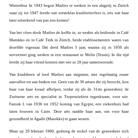
Winterthur. In 1943 begon Marlies te werken in een slagerij in Zürich
waar zij tot 1947 leerde wat eersteklas kwaliteitsvlees is, iets wat haar
later uitstekend van pas zou komen!
Van het vlees dook Marlies de koffie in, ze werkte als bediende in Café
Marokko en in Café Türk in Zürich, beide etablissementen waren van
dezelfde eigenaar. Dat deed Marlies 3 jaar, waarna zij in 1950 als
serveerster ging werken in een restaurant in Melin (Tessin). In die tijd
leerde zij haar vriend kennen met wie ze 28 jaar samenwoonde.
Van kindsbeen af leed Marlies aan migraine, met regelmatig zware
aanvallen tot aan braken toe. Geen van de 30 artsen die zij bezocht, kon
haar van haar kwaal afhelpen, totdat zij als de 31ste geneesheer, de
Zwitserse arts en specialist in Tropenziekten tegenkwam, voor wie
Farouk I, van 1936 tot 1952 koning van Egypte, een ziekenhuis had
laten bouwen in Cairo. Deze arts raadde haar aan, om voor haar
gezondheid in Agadir (Marokko) te gaan wonen.
Maar op 29 februari 1960, gedroeg de teckel van de geneesheer zich