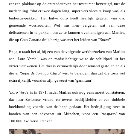
eer een plakkaat op de entreedeur van het restaurant bevestigd, met de
mededeling. “dat er twee dagen lang, super vers vlees te koop was, als
barbecue-pakket.” Het halve dorp heeft heerlijk gegeten van o.a.
genoemde worstsoorten. Wél was men vergeten wat van deze
delicatessen in te pakken, om ze te kunnen overhandigen aan Marlies,
die op Gran Canaria druk bezig was met het leiden van “
Suizo
”
.
En ja, u raadt het al, bij een van de volgende werkbezoeken van Marlies
aan ‘Loro Verde’, was op raadselachtige wijze de schildpad uit het
vizier verdwenen. Het dier is vermoedelijk door iemand gestolen en als
die al ‘
Sopa de Tortuga Clara’
wist te bereiden, dan zal die toen wel
extra rijkelijk voorzien zijn geweest van ‘garnituur’.
‘
Loro Verde
’ is in 1971, nadat Marlies ook nog eens moest constateren,
dat haar Zwitserse vriend en tevens bedrijfsleider er een dubbele
boekhouding voerde, van de hand gedaan. Het bedrijf ging over in
handen van een advocaat uit München, voor een ‘
traspaso’
van
100.000 Zwitserse Franken.