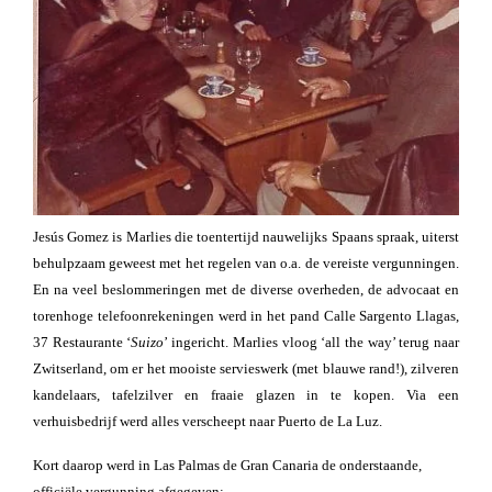
Jesús Gomez is Marlies die toentertijd nauwelijks Spaans spraak, uiterst
behulpzaam geweest met het regelen van o.a. de vereiste vergunningen.
En na veel beslommeringen met de diverse overheden, de advocaat en
torenhoge telefoonrekeningen werd in het pand Calle Sargento Llagas,
37 Restaurante ‘
Suizo
’ ingericht. Marlies vloog ‘all the way’ terug naar
Zwitserland, om er het mooiste servieswerk (met blauwe rand!), zilveren
kandelaars, tafelzilver en fraaie glazen in te kopen. Via een
verhuisbedrijf werd alles verscheept naar Puerto de La Luz.
Kort daarop werd in Las Palmas de Gran Canaria de onderstaande,
officiële vergunning afgegeven: