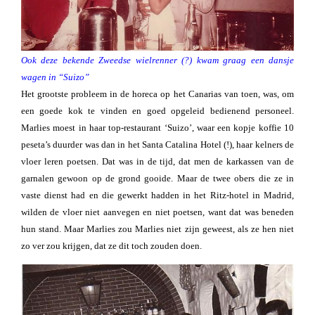
Ook deze bekende Zweedse wielrenner (?) kwam graag een dansje
wagen in “Suizo”
Het grootste probleem in de horeca op het Canarias van toen, was, om
een goede kok te vinden en goed opgeleid bedienend personeel.
Marlies moest in haar top-restaurant ‘Suizo’, waar een kopje koffie 10
peseta’s duurder was dan in het Santa Catalina Hotel (!), haar kelners de
vloer leren poetsen. Dat was in de tijd, dat men de karkassen van de
garnalen gewoon op de grond gooide. Maar de twee obers die ze in
vaste dienst had en die gewerkt hadden in het Ritz-hotel in Madrid,
wilden de vloer niet aanvegen en niet poetsen, want dat was beneden
hun stand. Maar Marlies zou Marlies niet zijn geweest, als ze hen niet
zo ver zou krijgen, dat ze dit toch zouden doen.