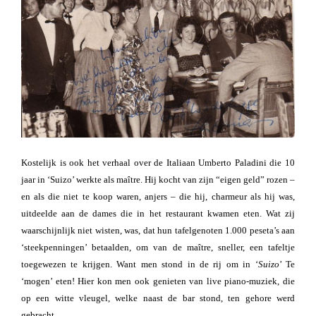
Kostelijk is ook het verhaal over de Italiaan Umberto Paladini die 10
jaar in ‘Suizo’ werkte als maître. Hij kocht van zijn “eigen geld” rozen –
en als die niet te koop waren, anjers – die hij, charmeur als hij was,
uitdeelde aan de dames die in het restaurant kwamen eten. Wat zij
waarschijnlijk niet wisten, was, dat hun tafelgenoten 1.000 peseta’s aan
‘steekpenningen’ betaalden, om van de maître, sneller, een tafeltje
toegewezen te krijgen. Want men stond in de rij om in ‘
Suizo
’ Te
‘mogen’ eten! Hier kon men ook genieten van live piano-muziek, die
op een witte vleugel, welke naast de bar stond, ten gehore werd
gebracht.