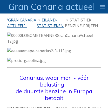
Gran
Canaria
actueel
Ga
direct
naar
'GRAN CANARIA
»
EILAND-
»
STATISTIEK
de
ACTUEEL'...
STATISTIEKEN
BENZINE-PRIJZEN
hoofdinhoud
Canarias, waar men - vóór
belasting -
de duurste benzine in Europa
betaalt