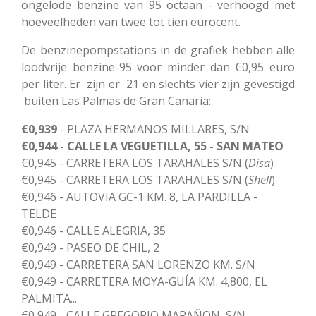
ongelode benzine van 95 octaan - verhoogd met
hoeveelheden van twee tot tien eurocent.
De benzinepompstations in de grafiek hebben alle
loodvrije benzine-95 voor minder dan €0,95 euro
per liter. Er zijn er 21 en slechts vier zijn gevestigd
buiten Las Palmas de Gran Canaria:
€0,939
- PLAZA HERMANOS MILLARES, S/N
€0,944 -
CALLE LA VEGUETILLA, 55 - SAN MATEO
€0,945 - CARRETERA LOS TARAHALES S/N (
Disa
)
€0,945 - CARRETERA LOS TARAHALES S/N (
Shell
)
€0,946 - AUTOVIA GC-1 KM. 8, LA PARDILLA -
TELDE
€0,946 - CALLE ALEGRIA, 35
€0,949 - PASEO DE CHIL, 2
€0,949 - CARRETERA SAN LORENZO KM. S/N
€0,949 - CARRETERA MOYA-GUÍA KM. 4,800, EL
PALMITA...
€0,949 - CALLE GREGORIO MARAÑON, S/N