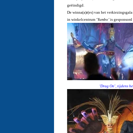
geëindigd.
De winna(a)r(es) van het verkiezingsgala
in winkelcentrum ‘
Yumbo’
is gesponsord
‘Drag On
’
, tijdens h