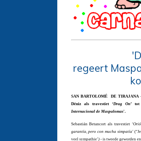
'
regeert Maspa
ko
SAN BARTOLOMÉ DE TIRAJANA - vri
Déniz als travestiet ‘
Drag On’
tot 
Internacional de Maspalomas
'.
Sebastián Betancort als travestiet ‘
Orió
garantía, pero con mucha simpatía'
(“J
veel sympathie’
) -
is tweede geworden en J