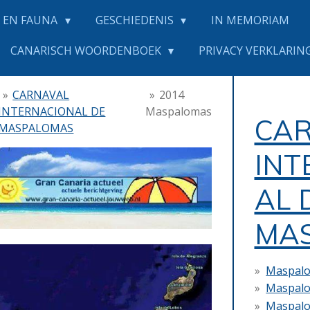
 EN FAUNA
GESCHIEDENIS
IN MEMORIAM
CANARISCH WOORDENBOEK
PRIVACY VERKLARING
»
CARNAVAL
»
2014
INTERNACIONAL DE
Maspalomas
CA
MASPALOMAS
INT
AL 
MA
Maspalo
Maspalo
Maspalo