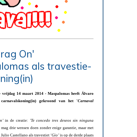
Drag On'
lomas als travestie-
ning(in)
jdag 14 maart 2014 - Maspalomas heeft Álvaro
carnavalskoning(in) gekroond van
het
'
Carnaval
n’
in de creatie:
'Te concedo tres deseos sin ninguna
e mag drie wensen doen zonder enige garantie, maar met
ulio Castellano als travestiet ‘
Gio’
is op de derde plaats