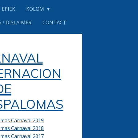
EPIEK
KOLOM
 / DISLAIMER
CONTACT
RNAVAL
ERNACION
DE
SPALOMAS
mas Carnaval 2019
mas Carnaval 2018
mas Carnaval 2017