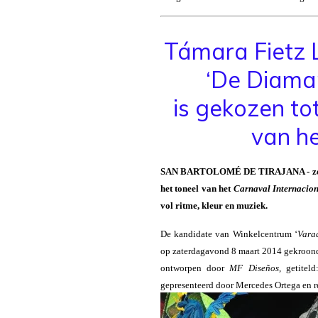
Támara Fietz L
‘De Diama
is gekozen to
van h
SAN BARTOLOMÉ DE TIRAJANA - zonda
het toneel van het
Carnaval Internacio
vol ritme, kleur en muziek.
De kandidate van Winkelcentrum ‘
Vara
op zaterdagavond 8 maart 2014 gekroon
ontworpen door
MF Diseños
, getiteld
gepresenteerd door Mercedes Ortega en r