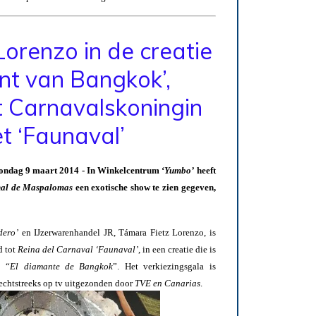
orenzo in de creatie
nt van Bangkok’,
t Carnavalskoningin
et
‘Faunaval’
g 9 maart 2014 - In Winkelcentrum ‘
Yumbo’
heeft
nal de Maspalomas
een exotische show te zien gegeven,
dero’
en IJzerwarenhandel JR, Támara Fietz Lorenzo, is
d tot
Reina del Carnaval ‘Faunaval’
, in een creatie die is
: “
El diamante de Bangkok
”. Het verkiezingsgala is
echtstreeks op tv uitgezonden door
TVE en Canarias
.