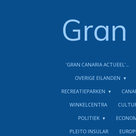
Ga
direct
Gran
naar
de
hoofdinhoud
'GRAN CANARIA ACTUEEL'...
OVERIGE EILANDEN
RECREATIEPARKEN
CANA
WINKELCENTRA
CULTU
POLITIEK
ECONO
PLEITO INSULAR
EUROP