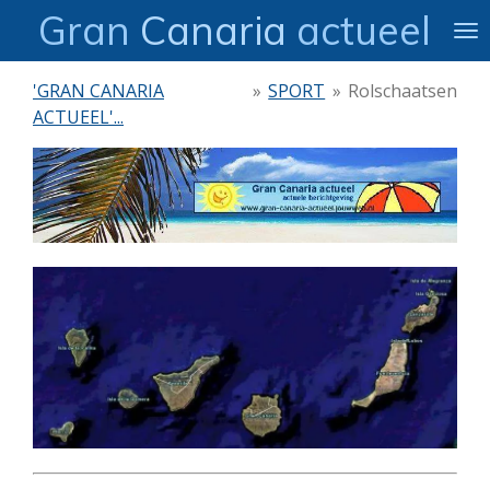
Gran
Canaria
actueel
Ga
direct
naar
'GRAN CANARIA
»
SPORT
»
Rolschaatsen
de
ACTUEEL'...
hoofdinhoud