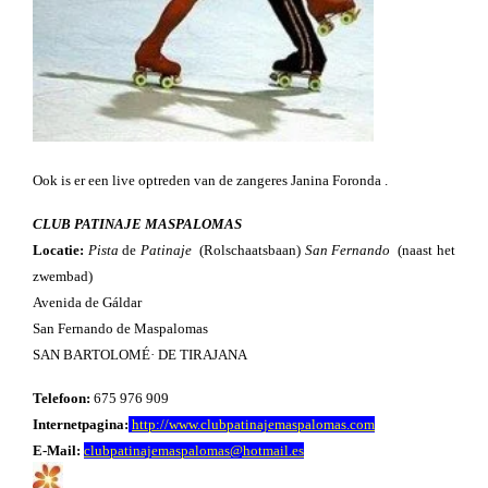
Ook is er een live optreden van de zangeres Janina Foronda .
CLUB PATINAJE MASPALOMAS
Locatie:
Pista
de
Patinaje
(Rolschaatsbaan)
San Fernando
(naast het
zwembad)
Avenida de Gáldar
San Fernando de Maspalomas
SAN BARTOLOMÉ· DE TIRAJANA
Telefoon:
675 976 909
Internetpagina:
http://www.clubpatinajemaspalomas.com
E-Mail:
clubpatinajemaspalomas@hotmail.es