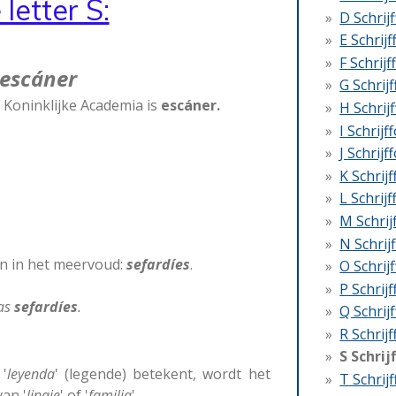
 letter S:
D Schrij
E Schrij
F Schrij
 escáner
G Schrij
 Koninklijke Academia is
escáner.
H Schrij
I Schrijf
J Schrijf
K Schrij
L Schrij
M Schrij
N Schrij
n in het meervoud:
sefardíes
.
O Schrij
P Schrij
as
sefardíes
.
Q Schrij
R Schrij
S Schrij
 '
leyenda
' (legende) betekent, wordt het
T Schrij
an '
linaje
' of '
familia
'.