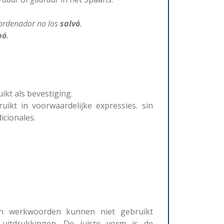
 ordenador no los
salvó
.
bó
.
kt als bevestiging.
ikt in voorwaardelijke expressies. sin
icionales.
an werkwoorden kunnen niet gebruikt
 uitdrukkingen. De juiste vorm is de