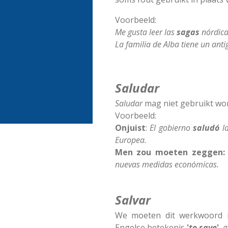
Voorbeeld:
Me gusta leer las
sagas
nórdica
La familia de Alba tiene un antig
Saludar
Saludar
mag niet gebruikt word
Voorbeeld:
Onjuist
:
El gobierno
saludó
la
Europea.
Men zou moeten zeggen:
nuevas medidas económicas.
Salvar
We moeten dit werkwoord n
Engelse betekenis
'
to save
'
,
g