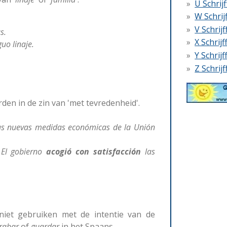
U Schrij
W Schrij
V Schrij
s.
X Schrij
uo linaje.
Y Schrij
Z Schrij
en in de zin van 'met tevredenheid'.
s nuevas medidas económicas de la Unión
El gobierno
acogió con satisfacción
las
iet gebruiken met de intentie van de
rabar
of
guardar
in het Spaans.