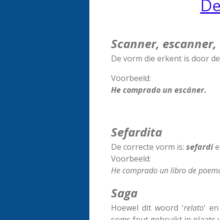
De
Scanner, escanner,
De vorm die erkent is door de
Voorbeeld:
He comprado un escáner.
Sefardita
De correcte vorm is:
sefardí
e
Voorbeeld:
He comprado un libro de poem
Saga
Hoewel dit woord '
relato
' en
soms fout gebruikt in plaats v