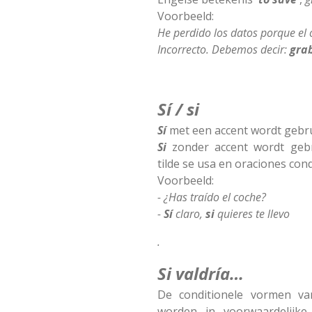
Voorbeeld:
He perdido los datos porque el
Incorrecto. Debemos decir:
gra
Sí / si
Sí
met een accent wordt gebrui
Si
zonder accent wordt gebru
tilde se usa en oraciones cond
Voorbeeld:
- ¿Has traído el coche?
-
Sí
claro,
si
quieres te llevo
.
Si valdría…
De conditionele vormen v
worden in voorwaardelijke