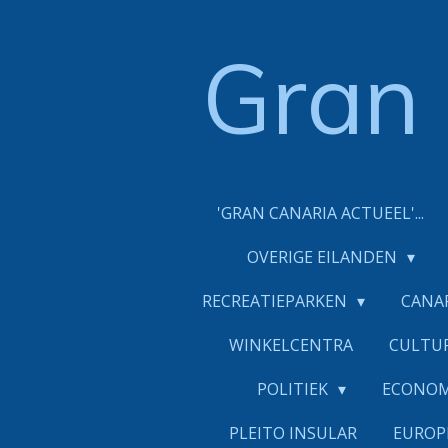
Ga
direct
Gran
naar
de
hoofdinhoud
'GRAN CANARIA ACTUEEL'...
OVERIGE EILANDEN
RECREATIEPARKEN
CANA
WINKELCENTRA
CULTU
POLITIEK
ECONO
PLEITO INSULAR
EUROP