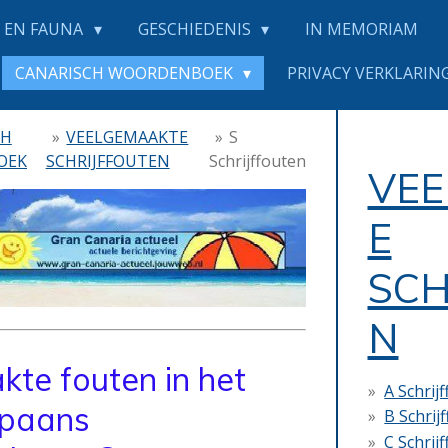
 EN FAUNA
GESCHIEDENIS
IN MEMORIAM
CANARISCH WOORDENBOEK
PRIVACY VERKLARING
CH
»
VEELGEMAAKTE
»
S
OEK
SCHRIJFFOUTEN
Schrijffouten
VE
E
SCH
N
te fouten in het
A Schrij
paans
B Schrij
C Schrij