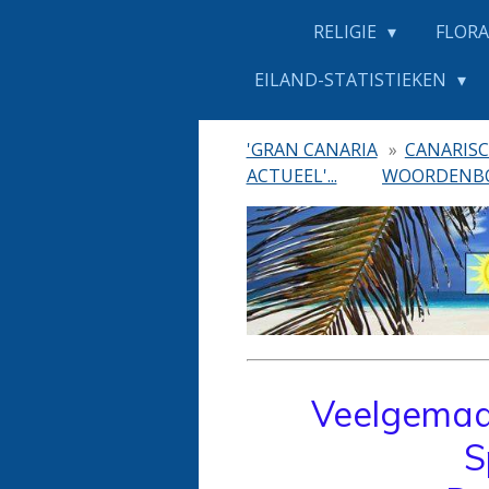
RELIGIE
FLORA
EILAND-STATISTIEKEN
'GRAN CANARIA
»
CANARIS
ACTUEEL'...
WOORDENB
Veelgemaak
S