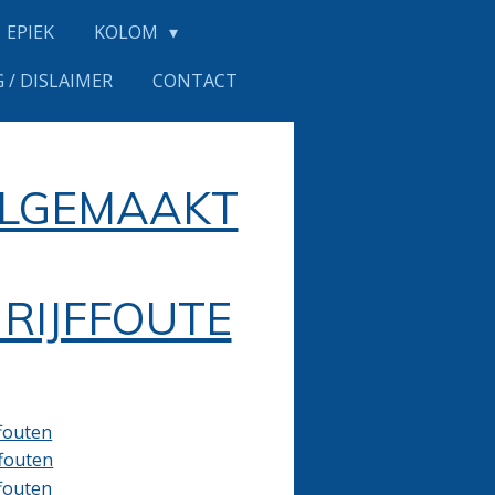
EPIEK
KOLOM
 / DISLAIMER
CONTACT
ELGEMAAKT
RIJFFOUTE
ffouten
ffouten
ffouten