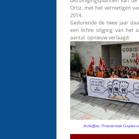
bezuinigingsplannen van de 
Ortiz, met het vernietigen va
2014.
Gedurende de twee jaar daa
een lichte stijging van het
aantal opnieuw verlaagd.
Archieffoto: Protesterende Gesplan-werk