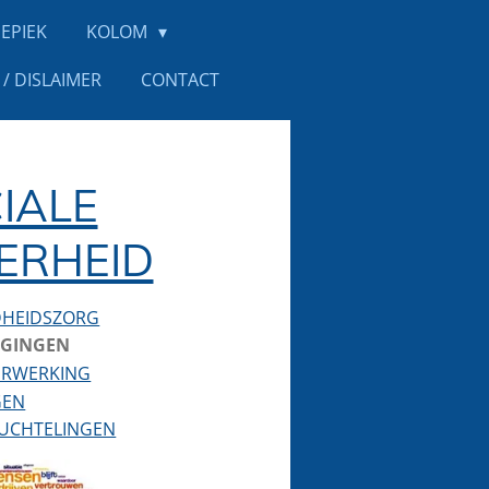
EPIEK
KOLOM
/ DISLAIMER
CONTACT
IALE
ERHEID
HEIDSZORG
IGINGEN
ERWERKING
GEN
UCHTELINGEN