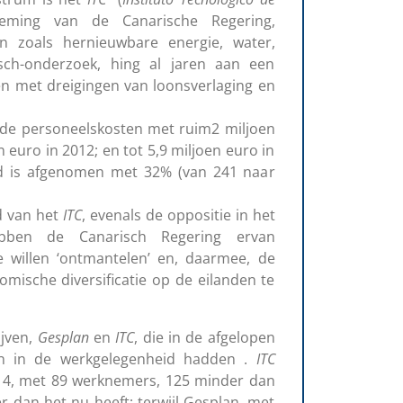
eming van de Canarische Regering,
 zoals hernieuwbare energie, water,
sch-onderzoek, hing al jaren aan een
en met dreigingen van loonsverlaging en
de personeelskosten met ruim2 miljoen
n euro in 2012; en tot 5,9 miljoen euro in
d is afgenomen met 32% (van 241 naar
d van het
ITC
, evenals de oppositie in het
ebben de Canarisch Regering ervan
te willen ‘ontmantelen’ en, daarmee, de
omische diversificatie op de eilanden te
ijven,
Gesplan
en
ITC
, die in de afgelopen
 in de werkgelegenheid hadden .
ITC
014, met 89 werknemers, 125 minder dan
r dan het nu heeft; terwijl Gesplan, met