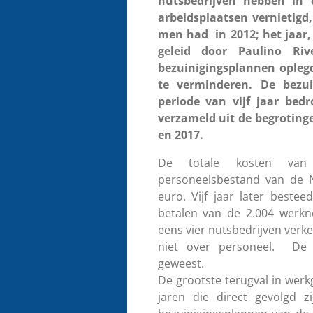
nutsbedrijven hebben in d
arbeidsplaatsen vernietigd
men had in 2012; het jaar,
geleid door Paulino Ri
bezuinigingsplannen opleg
te verminderen. De bezui
periode van vijf jaar bedr
verzameld uit de begroting
en 2017.
De totale kosten van 
personeelsbestand van de N
euro. Vijf jaar later beste
betalen van de 2.004 werkn
eens vier nutsbedrijven verke
niet over personeel. De 
geweest.
De grootste terugval in werk
jaren die direct gevolgd z