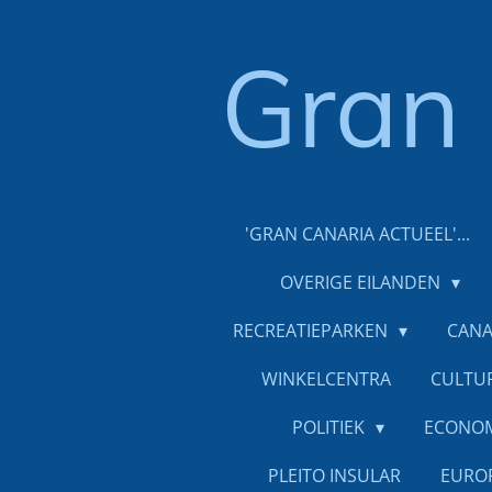
Ga
direct
Gran
naar
de
hoofdinhoud
'GRAN CANARIA ACTUEEL'...
OVERIGE EILANDEN
RECREATIEPARKEN
CANA
WINKELCENTRA
CULTU
POLITIEK
ECONO
PLEITO INSULAR
EURO