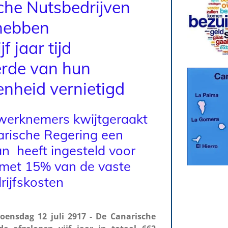
che Nutsbedrijven
hebben
ijf jaar tijd
erde van hun
nheid vernietig
d
 werknemers kwijtgeraakt
arische Regering een
n heeft ingesteld voor
 met 15% van de vaste
rijfskosten
ensdag 12 juli 2917 - De Canarische