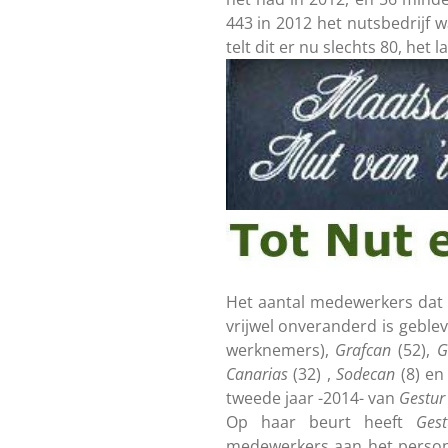
443 in 2012 het nutsbedrijf 
telt dit er nu slechts 80, het 
Het aantal medewerkers dat 
vrijwel onveranderd is geblev
werknemers),
Grafcan
(52),
G
Canarias
(32) ,
Sodecan
(8) e
tweede jaar -2014- van
Gestur 
Op haar beurt heeft
Gest
medewerkers aan het person