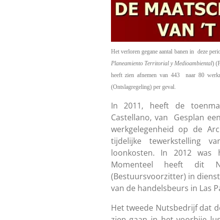
Het verloren gegane aantal banen in deze peri
Planeamiento Territorial y Medioambiental
) (
heeft zien afnemen van 443 naar 80 werk
(Ontslagregeling) per geval.
In 2011, heeft de toenmali
Castellano, van Gesplan ee
werkgelegenheid op de Arc
tijdelijke tewerkstelling
loonkosten. In 2012 was h
Momenteel heeft dit 
(Bestuursvoorzitter) in dienst
van de handelsbeurs in Las P
Het tweede Nutsbedrijf dat d
zien gaan in het voorbije l