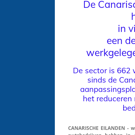
De Canaris
in v
een d
werkgelege
De sector is 662
sinds de Can
aanpassingspla
het reduceren
bed
CANARISCHE EILANDEN - wo