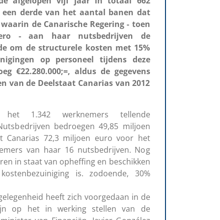
e afgelopen vijf jaar in totaal 662
, een derde van het aantal banen dat
 waarin de Canarische Regering - toen
vero - aan haar nutsbedrijven de
de om de structurele kosten met 15%
nigingen op personeel tijdens deze
oeg €22.280.000;=, aldus de gegevens
en van de Deelstaat Canarias van 2012
het 1.342 werknemers tellende
utsbedrijven bedroegen 49,85 miljoen
edt Canarias 72,3 miljoen euro voor het
emers van haar 16 nutsbedrijven. Nog
ren in staat van opheffing en beschikken
kostenbezuiniging is. zodoende, 30%
gelegenheid heeft zich voorgedaan in de
ijn op het in werking stellen van de