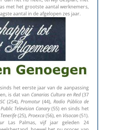
was met het grootste aantal werknemers,
laagste aantal in de afgelopen zes jaar.
sinds het eerste jaar van de aanpassing
en, is dat van
Canarias Cultura en Red
(37
SC
(254),
Promotur
(44),
Radio Pública de
n
Public Television Canary
(55) en sinds het
Tenerife
(25),
Proexca
(56), en
Visocan
(51).
ur
Las Palmas, vijf jaar geleden 24
eelsbestand, hoewel het nu proces van