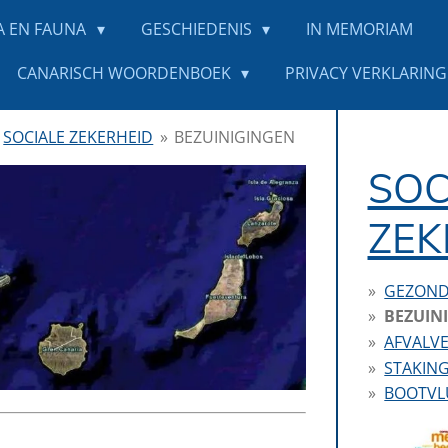
A EN FAUNA
GESCHIEDENIS
IN MEMORIAM
CANARISCH WOORDENBOEK
PRIVACY VERKLARING 
SOCIALE ZEKERHEID
»
BEZUINIGINGEN
SOC
ZEK
GEZOND
BEZUIN
AFVALV
STAKIN
BOOTVL