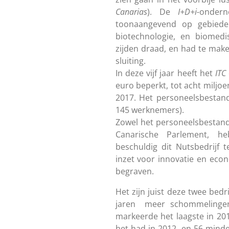
Canarias
). De
I+D+i-
ondern
toonaangevend op gebieden
biotechnologie, en biomedi
zijden draad, en had te mak
sluiting.
In deze vijf jaar heeft het
ITC
euro beperkt, tot acht miljoe
2017. Het personeelsbestan
145 werknemers).
Zowel het personeelsbestan
Canarische Parlement, h
beschuldig dit Nutsbedrijf 
inzet voor innovatie en econ
begraven.
Het zijn juist deze twee bedr
jaren meer schommelingen
markeerde het laagste in 2
het had in 2012, en 56 minde