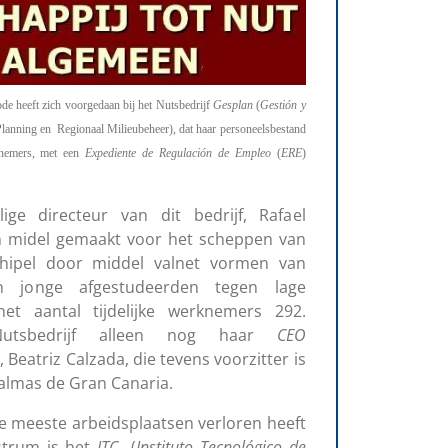
ode heeft zich voorgedaan bij het Nutsbedrijf
Gesplan
(
Gestión y
Planning en Regionaal Milieubeheer), dat haar personeelsbestand
nemers, met een
Expediente de Regulación de Empleo
(
ERE
)
ge directeur van dit bedrijf, Rafael
n midel gemaakt voor het scheppen van
hipel door middel valnet vormen van
 van jonge afgestudeerden tegen lage
et aantal tijdelijke werknemers 292.
Nutsbedrijf alleen nog haar
CEO
, Beatriz Calzada, die tevens voorzitter is
almas de Gran Canaria.
e meeste arbeidsplaatsen verloren heeft
ustrum is het
ITC
(
Instituto Tecnológico de