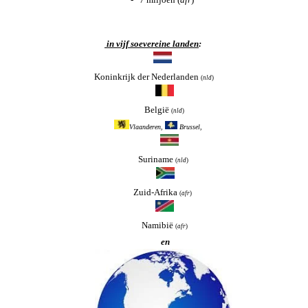
in vijf soevereine landen
:
Koninkrijk der Nederlanden
(
nld
)
België
(
nld
)
Vlaanderen,
Brussel,
Suriname
(
nld
)
Zuid-Afrika
(
afr
)
Namibië
(
afr
)
en