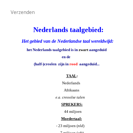
Verzenden
Nederlands taalgebied:
Het gebied van de
Nederlandse taal
wereldwijd:
het
Nederlands t
aalgebied
is in
zwart
aangeduid
en de
(half-)creolen
zijn in
rood
aangeduid...
T
AAL
:
Nederlands
Afrikaans
e.a. creoolse talen
SPREKERS:
44 miljoen
Moedertaal:
- 23 miljoen (
nld
)
- 7 miljoen (
afr
)