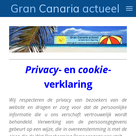
Gran
Canaria
actueel
Ga
direct
naar
de
hoofdinhoud
Privacy
- en
cookie
-
verklaring
Wij respecteren de privacy van bezoekers van de
website en dragen er zorg voor dat de persoonlijke
informatie die u ons verschaft vertrouwelijk wordt
behandeld. Verwerking van de persoonsgegevens
gebeurt op een wijze, die in overeenstemming is met de