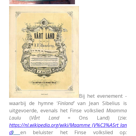
Bij het evenement -
waarbij de hymne ‘
Finland’
van Jean Sibelius is
uitgevoerde, evenals het Finse volkslied
Maamma
Laulu
(
Vårt Land
= Ons Land) (zie:
https://nl.wikipedia.org/wiki/Maamme_(V%C3%A5rt_lan
d
)
en beluister het Finse volkslied op
: