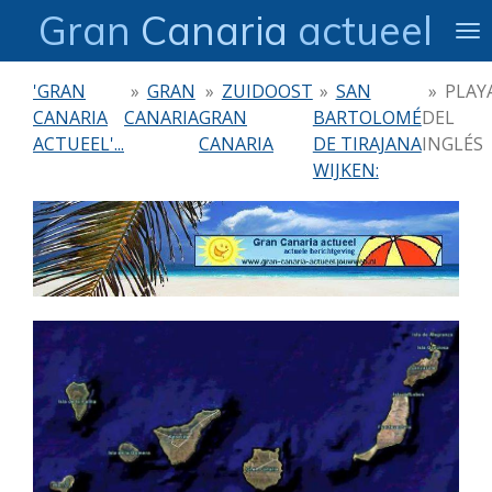
Gran
Canaria
actueel
Ga
direct
naar
'GRAN
»
GRAN
»
ZUIDOOST
»
SAN
»
PLAY
de
CANARIA
CANARIA
GRAN
BARTOLOMÉ
DEL
hoofdinhoud
ACTUEEL'...
CANARIA
DE TIRAJANA
INGLÉS
WIJKEN: